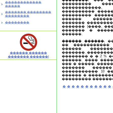
������������
��������� ����
�����
������������
���������� �����
������� ��������
��������� ������
��������
������ ������
��������
������� ��������
������� (����, ��
������� � �����
������.
������ ������.
��
�� ����������� 
������ ������
�������. ��������
������ ������
�������� � � 2 % 
������� ������!
������. ���� ���
��� � �����. ������
������� ������
����������� 10 ��
������ � ��������,
��������� ������
�
�
�
�
�
�
�
�
�
�
�