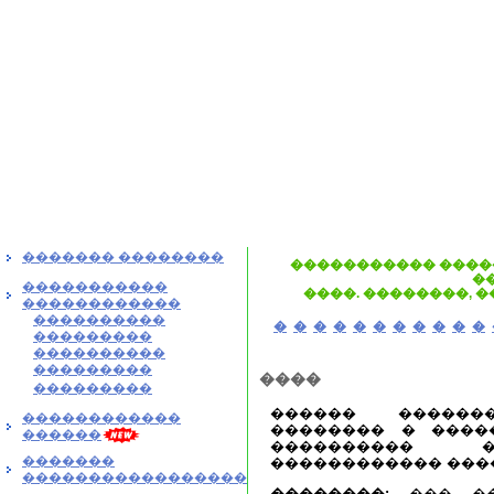
������� ��������
����������� ����
�
�����������
����. ��������, 
������������
����������
�
�
�
�
�
�
�
�
�
�
�
���������
����������
���������
����
���������
������ �����
������������
�������� � �����
������
���������� �
�������
������������ ����
�����������������
��������:
��� ��