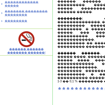
������ ������
������������
��������� ���
�����
����� ��������
������� ��������
������ �����.
��������
��������:
����
��������
��������������, �
��������� ����
��������. � ����
�����. ��� ��
���������� ���
������������,
��������� �� ���
��������� ������
������ ������
������� ������!
������ ������.
�
����� ����, �����
����� ����. ��
������������ 
�������������
�������� ������
��������� � ��
���������� ������
1-3 �� 0,1 % ��������
�
�
�
�
�
�
�
�
�
�
�