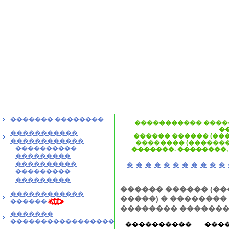
������� ��������
����������� ����
�
�����������
������ ������ (���
������������
�������� (������
����������
�������. ��������,
���������
����������
�
�
�
�
�
�
�
�
�
�
�
���������
���������
������ ������ (��
������������
�����) � ��������
������
�������� ������
�������
�����������������
���������� ���