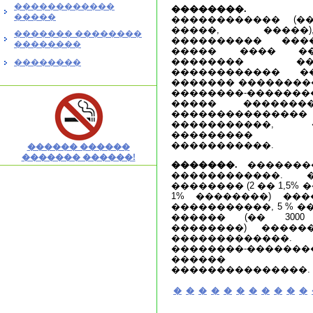
������������
��������.
���
�����
������������ (�
�����, �����)
������� ��������
���������� ����
��������
����� ���� ��
�������� ��
��������
������������ �
������� ���������
��������-�������
����� ������
�����������
�����������, 
��������� 
�����������.
������ ������
������� ������!
�������.
��������
������������. 
�������� (2 �� 1,5% 
1% ��������) ���
�����������, 5 % 
������ (�� 300
��������) �����
�������������
��������-�������
������ ����
���������������.
�
�
�
�
�
�
�
�
�
�
�