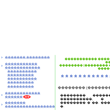
������� ��������
����������� ����
�
�����������
�������� (�������� �
������������
����
����������
���������
�
�
�
�
�
�
�
�
�
�
�
����������
���������
���������
�������� (�������
������������
�������� �����
������
����������, � 
�������� � ��. ��
�������
�.
�����������������