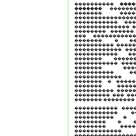
����������
����
�������
�������
�������, ��
����������������
����������� ��
�������������� �
�������� ������,
��� ����������
�������, � �
���������� �����
������������ ���
����������� �
������� ����
�����������. ����
������� ����
���������� 
������������
�������, � ����
������� �����
���������� ������
��������� ��� ��
������� �������� 
����������� ���
����������� 
���������� � 
�������� � �
�������� ���
������������
���������������