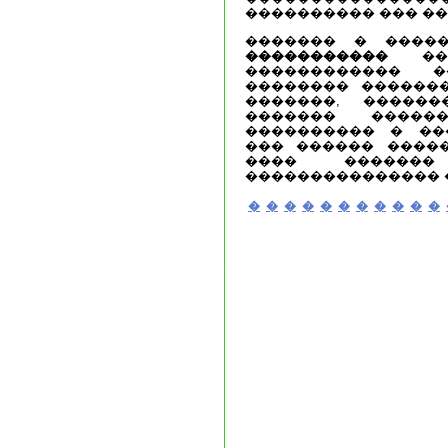
���������� ��� ��
������� � ����
�����������
���
������������ �
�������� �������
�������, ������
������� ����
���������� � ��
��� ������ ����
���� �������
��������������� 
�
�
�
�
�
�
�
�
�
�
�