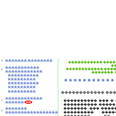
������� ��������
����������� ����
�
�����������
������������ ����
������������
�������,
����������
���������
�
�
�
�
�
�
�
�
�
�
�
����������
���������
���������
������������ ���
������������
���������� ��� �
������
���������� �����
�������. ��� ����
�������
��������� ���
�����������������
�������� ��