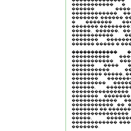
����������� � 
������ ����
������������ ��
������� ������ �
� ������� ���
������� ��������:
�����, ������, ��
����������� �
������� ������
������ ����� � ��
������������ �
���������� ���
����������� ��
������ ���� �
���������� �
�������� �����, �
������� ������
��������� ����
������, ������
��������������� 
������� ������
������������ ��
����������� �� �
������� �� ������
���������������
�����, �����
������������ ���
�������.