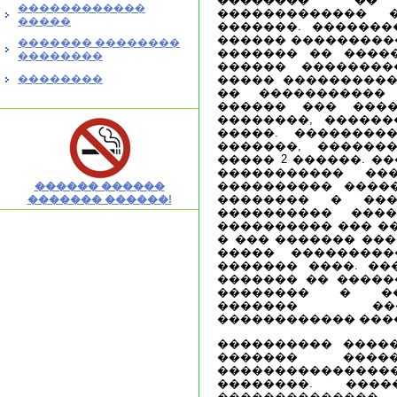
������������
������������� 
�����
�������. �������
������ ����������
������� ��������
������� �� �����
��������
������ ��������
��������
����� ����������
�� �����������
������ ��� ����
��������, ������
�����. ��������
�������, ������
����� 2 ������. �
����������� ��
���������� ����
������ ������
�������� � ���
������� ������!
���������� ���
���������� ��� �
� ��� ������� ���
����� ��������
������� ����. ��
������� �� �����
�������� � ��
������� ��
������������ ���
���������� ����
������� ���
�������������
��������. ���
�����������