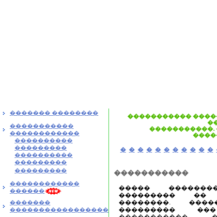
������� ��������
����������� ����
�
�����������
�����������. 
������������
����
����������
���������
�
�
�
�
�
�
�
�
�
�
�
����������
���������
���������
�����������
������������
����� �������
������
��������� ��
��������. ���
�������
��������� ���
�����������������
����������� �