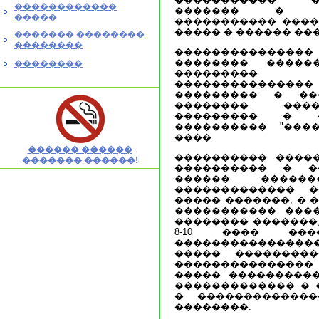
������������
������� � ��
�����
����������� ����
����� � ������ ��
������� ��������
��������
���������������
�������� �����
��������
��������� 
��������������
��������� � ��
�������� ����
��������� � 
���������� "���
����.
������ ������
���������� ����
������� ������!
���������� � �
������ ������
������������� �
����� �������, � 
����������� ���
�������� �������,
8-10 ���� ���
���������������
����� ���������
�������������
����� ����������
������������� � 
� �������������
��������.