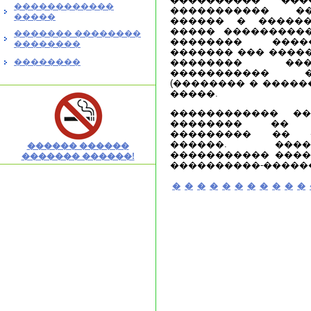
������������
����������� �
�����
������ � ������
����� ���������
������� ��������
�������� ����
��������
������� ��� ����
��������
�������� ���
����������� 
(�������� � �����
�����.
������������ �
�������� �� 
��������� �� 
������. ����
������ ������
����������� ����
������� ������!
����������-�����
�
�
�
�
�
�
�
�
�
�
�