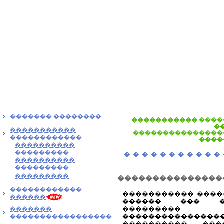
������� ��������
����������� ����
�
�����������
����������������
������������
����
����������
���������
�
�
�
�
�
�
�
�
�
�
�
����������
���������
���������
���������������
������������
����������� ����
������
������ ��� �
����
�������
����������������
�����������������
���������� ��