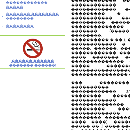
������������ �
������������
����������
�����
������������ 
��������� � 
������� ��������
����������� ��
��������
��������� ����
��������
��������������
������� (�����
��������, ��
���������� � ��.),
������������, �
�����, ������. �
������������ ���
���� ������� �
������ ������
�������������� 
������� ������!
����� �����
�����������
��������������� 
��� ��������
���������� 
������������ 37
�������� ���
�����������
������������
��������� ��
�������������
�������� �������
���� ����), ����
����� �� 1 ���� �