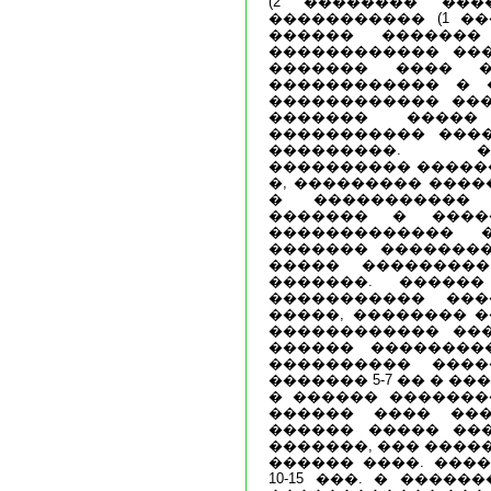
(2 �������� ���
����������� (1 ��
������ �������
������������ ��
������� ���� �
������������ � 
������������ ���
������� ����
����������� ���
���������. �
���������� ������
�, ��������� �����
� ����������� 
������� � ����
������������� 
������� ��������
����� ���������
�������. �����
����������� ��
�����, �������� �
������������ ���
������ ��������
���������� ���
������� 5-7 �� � �
� ������ �������
������ ���� ���
������ ����� ��
�������, ��� ����
������ ����. ���
10-15 ���. � ����