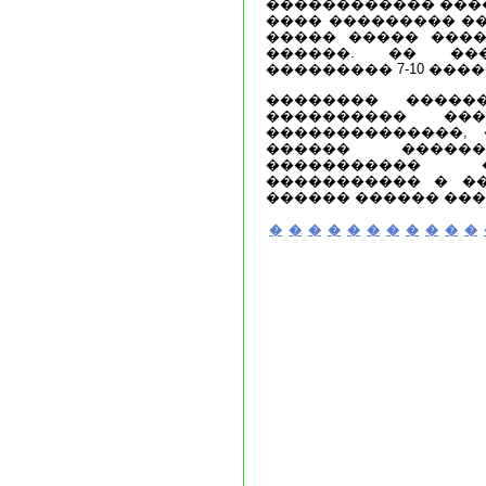
������������ ����
���� ��������� ��
����� ����� ���� 
������. �� ��
��������� 7-10 ���
�������� �����
���������� ��
��������������,
������ �����
����������� 
����������� � �
������ ������ ���
�
�
�
�
�
�
�
�
�
�
�