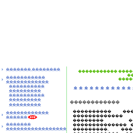
������� ��������
����������� ����
�
�����������
����
������������
����������
�
�
�
�
�
�
�
�
�
�
�
���������
����������
���������
������������
���������
���������� ��
������������
������������� 
������
�������� �
�������
�������������� �
�����������������
���������, ���