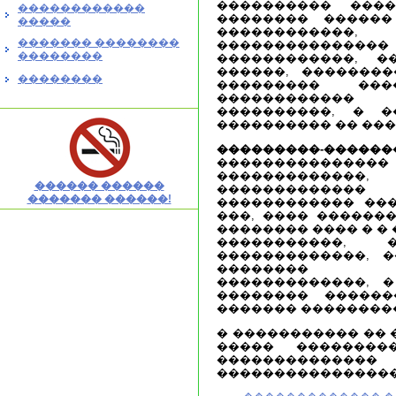
���������� ���
������������
�������� ������
�����
������������,
������� ��������
����������
��������
������������, �
������, ��������
��������
��������� ��
�����������
����������, � 
���������� �� ���
���������-��
��������������
�����������
������ ������
������������
������� ������!
������������ ���
���, ���� ������
�������� ���� � �
�����������,
�������������, �
�������� ��
�������������, 
�������� ������
������� ��������
� ����������� �� 
����� ��������
��������������
����������������