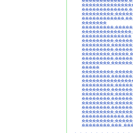
������������� 
��������������
������������� 
���������-�����
������������ ��
�������
���������-�����
�������������� 
��������������
���������-�����
�������� ������
���������-�����
�������� ����� 
���������-�����
�������� ������
�����
���������-�����
�������� ������
��������������
���������-�����
�������� �������
���������-�����
�������� ������
���������-�����
�������� ������
���������-�����
������������ ��
���������-�����
�������� ���, ��