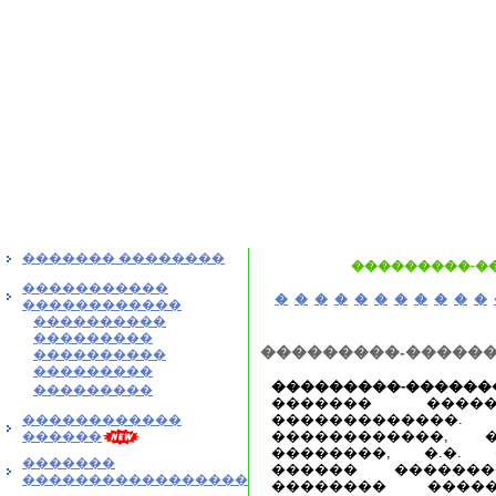
������� ��������
���������-�
�����������
�
�
�
�
�
�
�
�
�
�
�
������������
����������
���������
���������-������
����������
���������
���������-�����
���������
������� �����
�����������
������������
������������,
������
��������, �.�.
�������
������ ������
�����������������
�������� ����