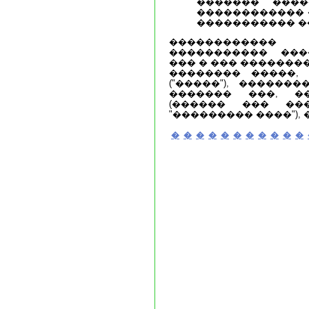
������� ����
������������ 
����������� �
�����������
����������� ���
��� � ��� �������
�������� �����,
("�����"), ������
������� ���, �
(������ ��� ��
"��������� ����"),
�
�
�
�
�
�
�
�
�
�
�