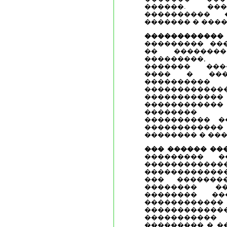
������. ���
���������� 
������� � ���
�����������
��������� ��
�� ��������
���������,
������� ���
���� � ���
���������
�������������
������������
����������
�������� 
���������� �
������������
�������� � ���
��� ������ ��
��������� �
�������������
������������
��� �������
�������� ��
�������� ��
�������
���������
�����������
��������� � �