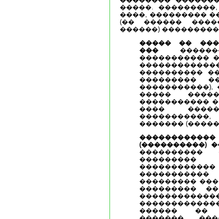
�����. ���������
����, ��������� �
(�� ������ ����
������) ���������
����� �� ���
���
�������
����������� �
���������
���������� ��
��������� �
�����������),
����� ����
����������� �
���� ����
�����������
������� (�����
����������
(����������) 
���������� 
���������
���������
�����������
��������� ���
��������� ��
�����������
�������������
������ �� �
������� ���