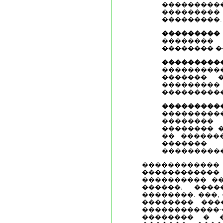
��������
��������
���������.
��������
��������
�������� �
��������
���������
������� �
�������
����������
��������
�������
�������� 
�������� 
�� ������
������
����������
������������
������������
���������� ��
������, ����
��������. ���
�������� ���
������������
�������� � �