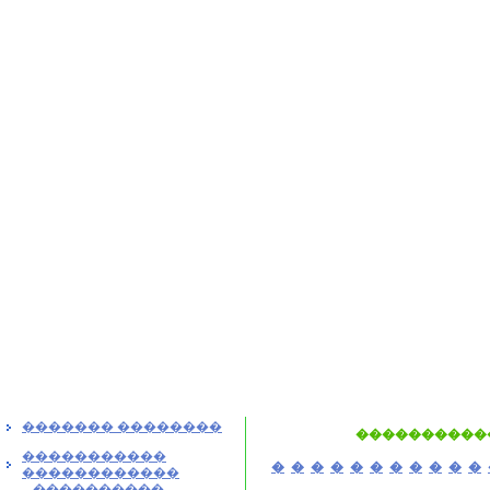
������� ��������
����������
�����������
�
�
�
�
�
�
�
�
�
�
�
������������
����������