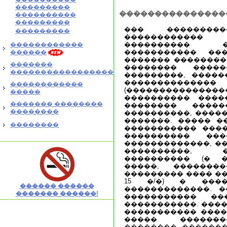
���������
���������������
����������
���������
��� ���������
���������
������������ 
���������� �
������������
����������� ���
������
������� ��������
�������
�������� �����
�����������������
���������, �����
��������
������������
(�����������
�����
���������� ����
������� ��������
�������� ����
��������
����������, �����
�������. ����� �
��������
����������� ����
���������� ���
�������������, ��
����������, 
���������� (� �
�����, ������
��������� ���� �����
15 �/�) � ����
������ ������
�������������. �
������� ������!
����������� ��
�����������. ����
����������� ����
����� �������
�������� �������