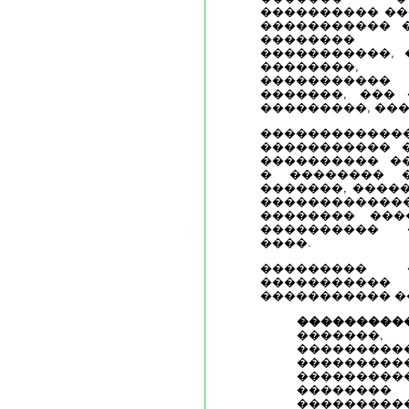
���������� ��
����������� 
�������� 
�����������, 
��������
����������
�������, ��� 
���������, ���
�����������
����������� 
���������� �
� �������� 
�������, �����
�����������
�������� ���
���������� 
����.
��������� 
�����������
����������� �
���������
�������, 
��������
�������
�������
��������
�������