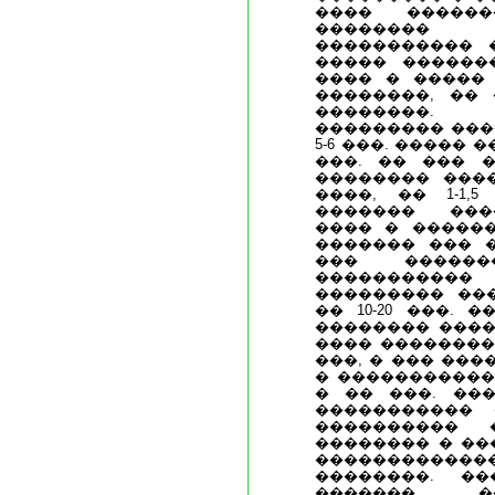
���� ������
�������� 
����������� 
����� �������
���� � ����� 
��������, �� 
��������. 
��������� ����
5-6 ���. ����� 
���. �� ��� 
�������� ���
����, �� 1-1,
������� ���
���� � ������
������� ��� 
��� �����
�����������
��������� ��
�� 10-20 ���. 
�������� ����
���� ���������
���, � ��� ��
� ������������
� �� ���. ��
����������� 
���������� 
�������� � ��
������������
��������. �
������� �