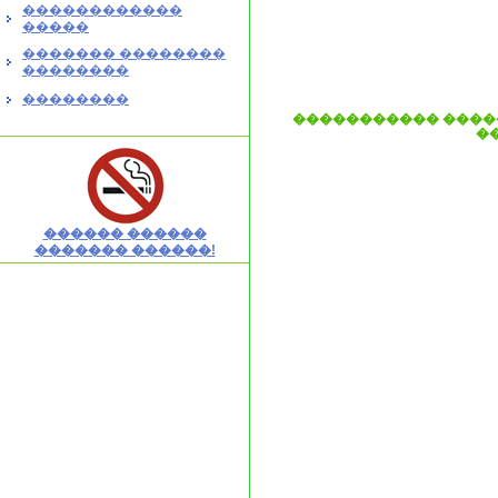
������������
�����
������� ��������
��������
��������
����������� ����
�
������ ������
������� ������!