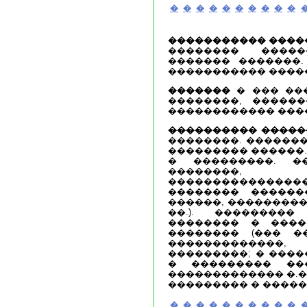
�
�
�
�
�
�
�
�
�
�
����������� ����
�������� �����
������� �������.
����������� ����
�������
� ��� ��
��������, �����
������������ ���
���������� �����
��������. �������
��������� ������.
� ���������. �
��������, 
����������������
�������� ������
������, ���������
��.). ��������
�������� � ����
�������� (��� �
�������������
���������; � ����
� ��������� �
������������� �.�.
��������� � �����
�
�
�
�
�
�
�
�
�
�