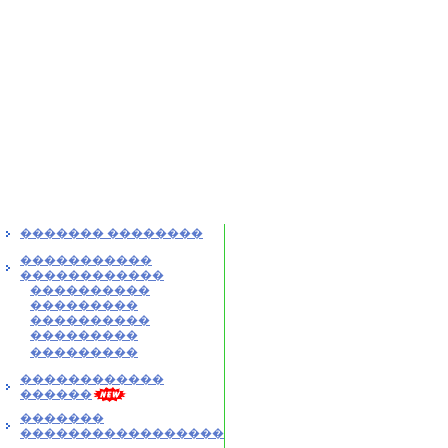
������� ��������
�����������
������������
����������
���������
����������
���������
���������
������������
������
�������
�����������������