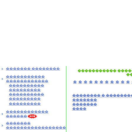
������� ��������
����������� ����
�
�����������
������������
�
�
�
�
�
�
�
�
�
�
�
����������
���������
����������
�������� � �������
���������
�������
���������
�������
����
������������
������
�������
�����������������