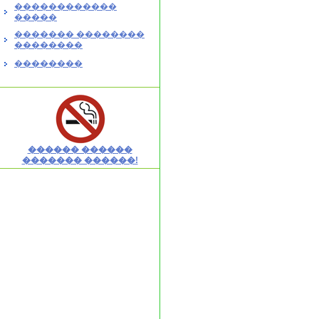
������������
�����
������� ��������
��������
��������
������ ������
������� ������!