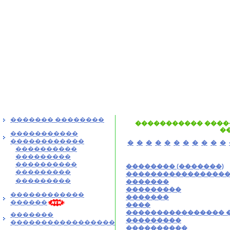
������� ��������
����������� ����
�
�����������
������������
�
�
�
�
�
�
�
�
�
�
�
����������
���������
����������
�������� (�������)
���������
�����������������
���������
�������
���������
������������
�������
������
����
���������������� �
�������
���������
�����������������
����������