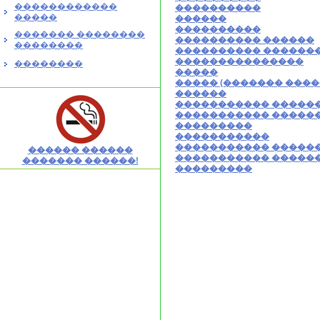
������������
����������
�����
������
����������
������� ��������
���������� ������
��������
���������� ������
���������������
��������
�����
����� (������� ����
������
����������� �����
����������� �����
���������
�����������
����������� �����
������ ������
����������� �����
������� ������!
���������