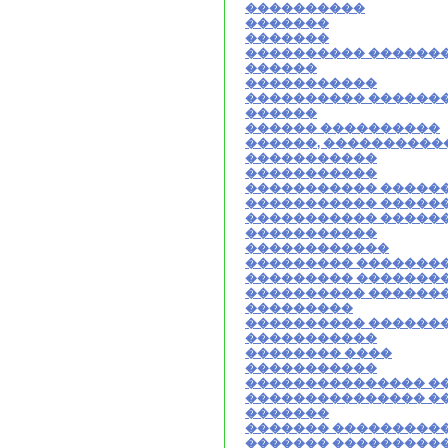
����������
�������
�������
���������� ������
������
�����������
���������� ������
������
������ ����������
������, ����������
�����������
�����������
����������� �����
����������� �����
����������� �����
�����������
������������
��������� �������
��������� �������
���������� ������
���������
���������� ������
�����������
�������� ����
�����������
��������������� �
��������������� �
�������
������� ���������
������� ���������