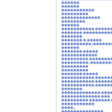
������
������
�����������
���������
�������������
��������
������
����������� �����
������� ���������
�������
������� � �����
���������� (������
������
������� �����
������������
��������� �������
���������: �������
���������
���������
������� �����
����������� ������
����������� �����
����������� �����
�������
������������� ���
������������� ���
��������� �������
�����������
����...
��������������