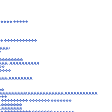
 ���� �����
� �����������
���)
�
���������
���, ����������
��
����
��, ��������
��
���������) ������������ �����������
���
 ��������� ������� �������
 �������
 �������
� ��������� ������� �������