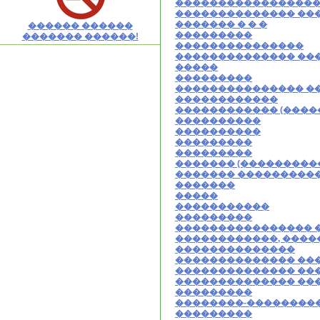
�����������������
�������������� ��
������� � � �
������ ������
���������
������� ������!
���������������
�������������� ��
�����
���������
��������������� �
������������
������������ (����
����������
����������
���������
���������
������� (���������
������� ����������
�������
�����
�����������
���������
���������������� 
������������, ����
��������������
�������������� ��
�������������� ��
�������������� ���
���������
��������-��������
���������