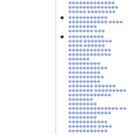
�������������
��������������
����� ��������
�
�����������
����������� ����
��������
������� ���
�
����������
���� ��������
���� ������
������������
������������
������
���������-
�����������
���������
����������
���������
������� ������
������� ���������
������������
�������
��������
�������������� ��.
������������
��������
�����������
�������� ����
�����������