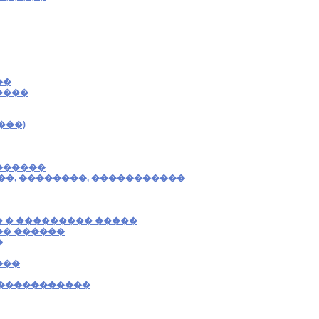
��
����
���)
������
��, ��������, �����������
 � ��������� �����
�� ������
�
���
 �����������