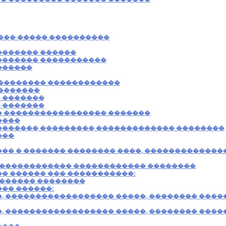
��� ����� ����������
������� ������
������� �����������
������
 �������� ������������
 �������
 �������
 �������
� ����������������� �������
����
������� ��������� ������������� ��������
���
�� � ������� �������� ����, �������������
 ������������ ������������ ��������
� ������ ��� �����������:
������� ��������
�� ������:
, ������������������ �����, �������� �����
, ������������������ �����, �������� �����