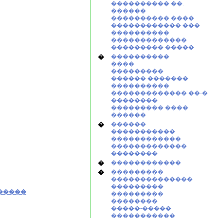
���������� ��.
������
���������� ����
������������ ���
����������
�������������
��������� �����
�
����������
����
���������
������ �������
����������
������������� ��-�
��������
��������� ����
������
�
������
�����������
������������
�������������
��������
�
������������
�
���������
��������������
���������
�����
���������
��������
�����-�����
�����������