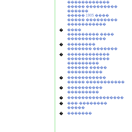
������������
����� ���������
������
����� 1905 ����
����� ���������
�����������
�
����
��������� ����
�����������
�
��������
������� �������
�
������������
������������
���������
������ �����
����������
�
�����������
����� �����������
�
����������
���������
�
����������������
�
���-��������
�����
�
�������