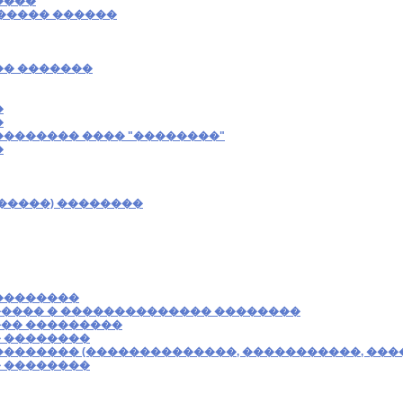
����
����� ������
�� �������
�
�
������� ���� "��������"
�
�����) ��������
��������
���� � �������������� ��������
�� ���������
 ��������
������� (��������������, �����������, ���
 ��������