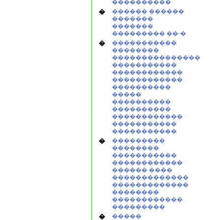
����������
�
������ ������
�������
�������
��������� ��-�
�
�����������
��������
���������������
�����������
������������
������������
����������
�����
����������
����������
������������
�����������
�����������
�
���������
��������
�����������
������������
������ ����
�������������
�������������
��������
������������
���������
�
�����