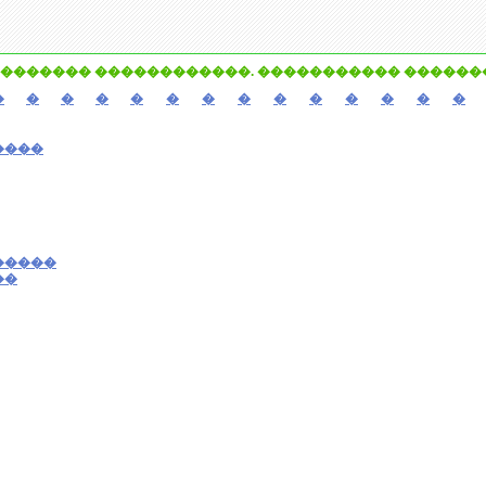
������� ������������. ����������� �������
�
�
�
�
�
�
�
�
�
�
�
�
�
�
����
�����
��