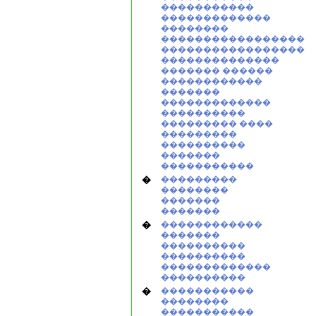
�����������
�������������
��������
�����������������
�����������������
��������������
������� ������
������������
�������
�������������
����������
��������� ����
���������
����������
�������
�����������
�
���������
��������
�������
�������
�
������������
�������
����������
����������
�������������
����������
�
�����������
��������
�����������