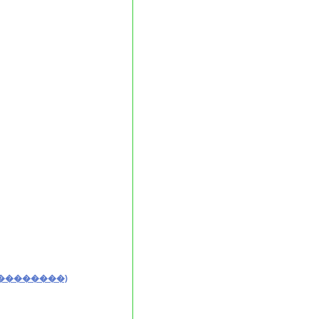
��������)