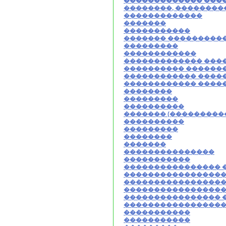
������������� ���
��������, ��������
�������������
�������
�����������
������� ���������
���������
������������
������������� ���
���������� ������
������������ �����
������������ ����
��������
���������
����������
������� (���������
����������
���������
��������
�������
���������������
�����������
���������������� 
�����������������
�����������������
�����������������
���������������� �
�����������������
�����������
�����������