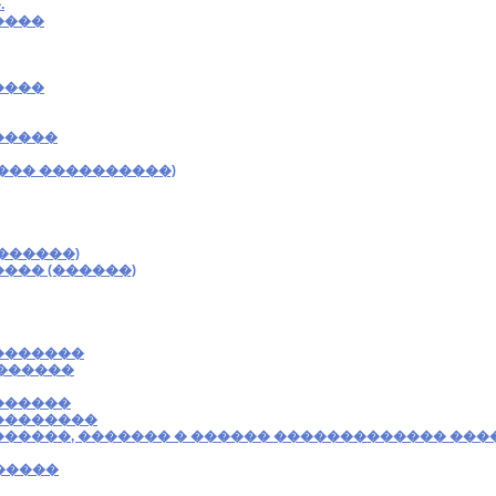
.
����
����
�����
��� ����������)
������)
��� (������)
�������
������
������
��������
�����, ������� � ������ ������������� ���
�����