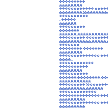
���������
��������
������������ ����
�������� (��������
����������
...�����
������
���������
�������
������ ����������
��������� �������
����������� ����� 
�������
�������� �������
��������
�������������� ��
����...
������������
����������
��������
����������
������ �������� ��
�����������
��������� (�������
��������� ������
�������������
�������������� ��
���������
�������������� ��
���������