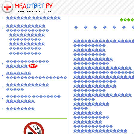
������� ��������
����
�����������
�
�
�
�
�
�
������������
����������
���������
������������ ����
����������
���������
���������
���������
���������
���������
�����������
������������
����������
������
���������� ������
���������� ������
�������
��������������� �
�����������������
������������
������������
������������
�����
���������
����������� �����
������� ��������
������
��������
����������
����...
��������
��������
����������
��������
�����������
���������������