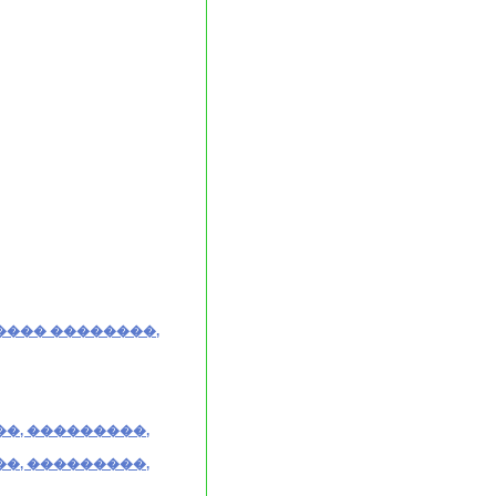
���� ��������,
�, ���������,
�, ���������,