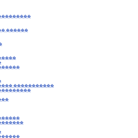
���������
�� ������
�
�����
�
������
�
���� �����������
���������
���
������
�������
�
������