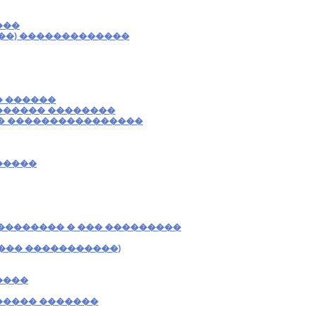
���
��) �������������
� ������
������ ��������
� ����������������
�����
�������� � ��� ���������
��� �����������)
����
����� �������