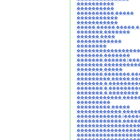
����������
����������
���������� �����
�����������
�����������
����� ����� ����� �
������� �������
������ ����
������������
��������
�����������������
������� �������
������� ������ (���
������� ���������
������� �����
������� ������� �
��������� ����� ��
������� � ��������
������� � ��������
������� � ��������
������������ �����
���������
��������� �����
������������ ����
������������ (����
������������ ����
�����������������
�����������������
�����������������
�����������������