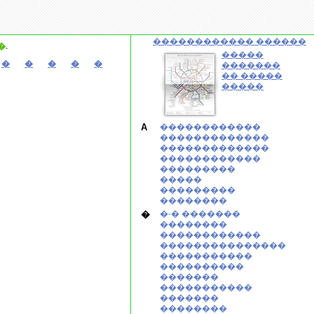
������������ ������
.
�����
�
�
�
�
�
�������
�� �����
�����
A
������������
�������������
�������������
������������
���������
�����
���������
��������
�
�-� �������
��������
������������
���������������
�����������
����������
�������
�����������
�������
��������