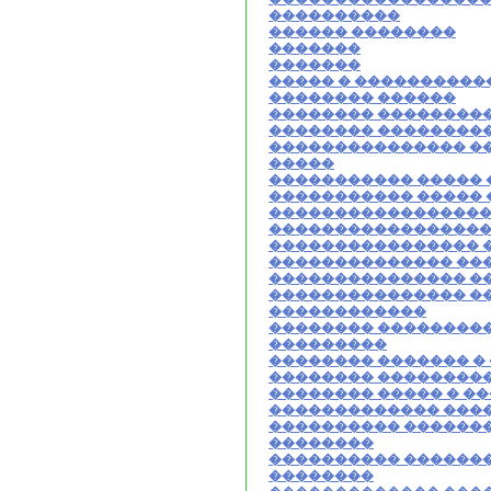
����������
������ ��������
�������
�������
����� � ����������
�������� ������
�������� ��������
�������� ��������
��������������� �
�����
����������� �����
����������� �����
�����������������
�����������������
���������������� 
�������������� ��
��������������� �
��������������� �
������������
�������� ���������
���������
�������� ������� �
�������� ���������
�������� ����� � �
������������� ����
���������� �������
��������
���������� �������
��������