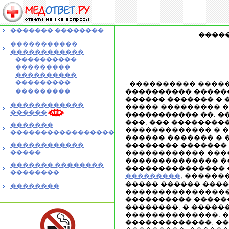
������� ��������
����
�����������
������������
����������
���������
����������
���������
- ���������� ����
���������
���������� �����
������ ������� �
������������
����� ��������� ���
������
����������� ��. ���
���, ��� ��������
�������
������������� � �
�����������������
������ ������� � 
������������
�������� ������� 
�����
������������ ���
�������������� �
������� ��������
��������������� 
��������
, ������
���������
����� ������ ����
��������
���������������� 
���������� �����
��������, � �����
��������������. �
�������������, ��