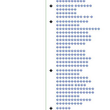
����������
�
������ ������
�������
�������
��������� ��-�
�
�����������
��������
���������������
�����������
������������
������������
����������
�����
����������
����������
������������
�����������
�����������
�
���������
��������
�����������
������������
������ ����
�������������
�������������
��������
������������
���������
�
�����