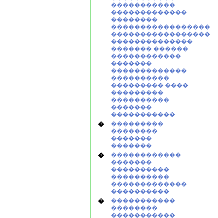
�����������
�������������
��������
�����������������
�����������������
��������������
������� ������
������������
�������
�������������
����������
��������� ����
���������
����������
�������
�����������
�
���������
��������
�������
�������
�
������������
�������
����������
����������
�������������
����������
�
�����������
��������
�����������