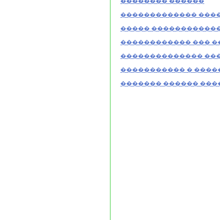
�������� ������
������������� ����
����� �����������
������������ ��� 
�������������� ��
����������� � ����
������� ������ ���