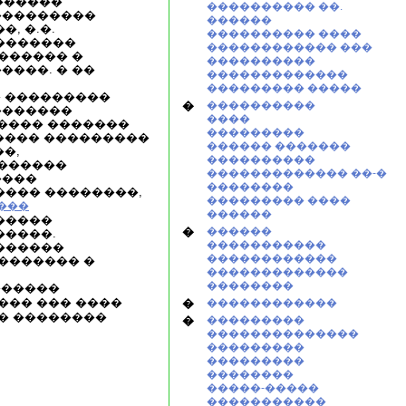
�������
���������� ��.
���������
������
, �.�.
���������� ����
�������
������������ ���
������ �
����������
���. � ��
�������������
��������� �����
� ���������
�
����������
�������
����
����� �������
���������
���� ���������
������ �������
�,
����������
 ������
������������� ��-�
����
��������
���� ��������,
��������� ����
���
������
�����
�
������
�����.
�����������
������
������������
������� �
�������������
��������
������
� ��� ��� ����
�
������������
� ��������
�
���������
��������������
���������
���������
��������
�����-�����
�����������