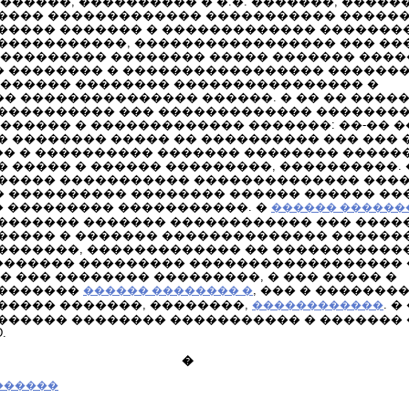
������, ���������� � �.�. �������, ����
���� ������������� ����������� �����
���� ������� � ������������� ���������
�����������, ����������������� ��� ��
���������� �������� ����� ������� ����
 �������� � ����������������� ��������
������� �������� ���������������� �
 ��������������� ������. � �� �� ����
���������� ��� ������������� �������
������ � ������������� �������: ��-�� 
 �������� ����� �� ���������� ��� ��� 
�� � ���������� ������� �������� ������
 ����� � ������ ���������, ����������.
����� ����������� �������������� ���
 ���������� �������� ������ ������ ��
� ��������� �����������. �
������ ������
������� ������� ������������ ��� ����
����� � ������� �������������� ������
�������, ������������� �� �����������
 ������� ��������� ������������������ 
� ��� �������� ���������, � ��� ����� �
��������
, ��� � �������
������ �������� �
����� �������, ��������,
. 
������������
������ �������� ����������� � ������� 
.
�
������