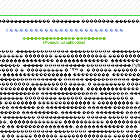
������������� ������� �������� ������
A
�
�
�
�
�
�
�
�
�
�
�
�
�
�
�
�
�
�
�
�
�
�
�
�������������� ��������
(Monoclonal antibodies)
����, ������������� ���������� �������
������ ������� ������������� �������
 �������������� �������������. �������
���, ����� ���������� ����������� (hybrid
�� � �. ��������� � 1975 �. � ����� ������
� ����������������� ���������, ��������
�������������� � ����� ����������� ��
�������� ���������-����; � �������� ��
��������� ����� ������, �������������
���������� ��������������. ������� �
������ �������� ������ ����������� �
� �������� ������������� � ��������� 
��� ������ �� ���������� ������ ������
����� ���������, ����� ��� ������� ���
�������� ������������ ����� ����� ���
��, ������������� ���������� ���������
�� �� ��������������, ������������ ���
������������� �������� ��������� �� �
 � �� ���� ������ ������������� �������