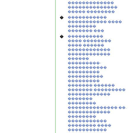
�������������
��������������
����� ��������
�
�����������
����������� ����
��������
������� ���
�
����������
���� ��������
���� ������
������������
������������
������
���������-
�����������
���������
����������
���������
������� ������
������� ���������
������������
�������
��������
�������������� ��.
������������
��������
�����������
�������� ����
�����������