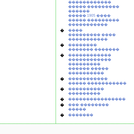
������������
����� ���������
������
����� 1905 ����
����� ���������
�����������
�
����
��������� ����
�����������
�
��������
������� �������
�
������������
������������
���������
������ �����
����������
�
�����������
����� �����������
�
����������
���������
�
����������������
�
���-��������
�����
�
�������