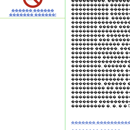
���������, ������
���������� �����
���������� ������
������ ������
���������� �����
������� ������!
����������. ����
����������������
������� ����� ��
�����������������
��������� ������
������� ��� �����
������������� ���
������ ������, ��
�������������� ��
�������� �������
����������������
��������, ������ 
�������������� �
������������ ���
�������������� �
��������, ������
��������� �� ����
�������������� 
������������ ���
������� ��������
��������� �, �, � � D
������� ���������