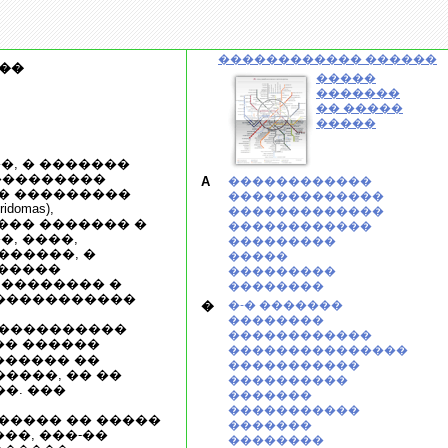
������������ ������
��
�����
�������
�� �����
�����
�, � �������
���������
A
������������
� ���������
�������������
omas),
�������������
 ��� ������� �
������������
, ����,
���������
������, �
�����
������
���������
 �������� �
��������
������������
�
�-� �������
��������
�����������
������������
�� ������
���������������
������ ��
�����������
����, �� ��
����������
�. ���
�������
�����������
����� �� �����
�������
��, ���-��
��������