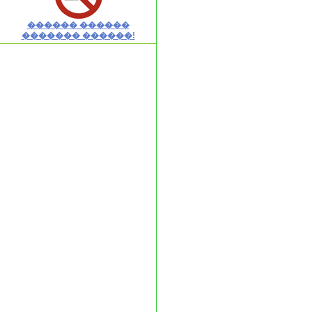
������ ������
������� ������!