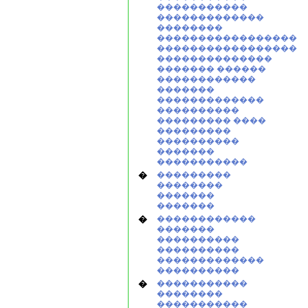
�����������
�������������
��������
�����������������
�����������������
��������������
������� ������
������������
�������
�������������
����������
��������� ����
���������
����������
�������
�����������
�
���������
��������
�������
�������
�
������������
�������
����������
����������
�������������
����������
�
�����������
��������
�����������