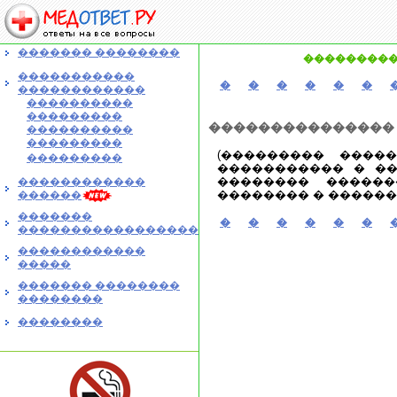
������� ��������
���������
�����������
�
�
�
�
�
�
������������
����������
���������
���������������
����������
���������
(��������� ����
���������
����������� � �
�������� ������
������������
�������� � �������
������
�������
�
�
�
�
�
�
�����������������
������������
�����
������� ��������
��������
��������