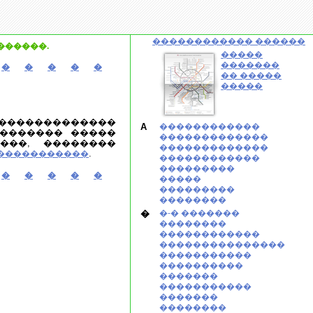
������������ ������
������.
�����
�������
�
�
�
�
�
�� �����
�����
�������������
A
������������
�������� �����
�������������
���, ��������
�������������
.
�����������
������������
���������
�
�
�
�
�
�����
���������
��������
�
�-� �������
��������
������������
���������������
�����������
����������
�������
�����������
�������
��������