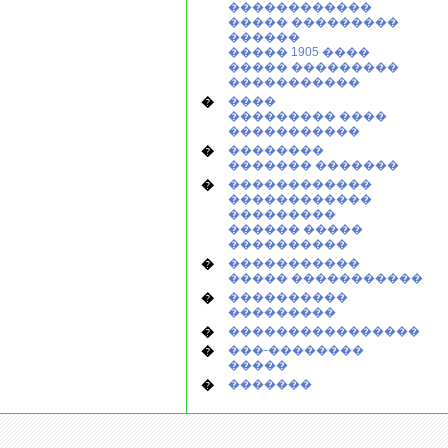
������������
����� ���������
������
����� 1905 ����
����� ���������
�����������
�
����
��������� ����
�����������
�
��������
������� �������
�
������������
������������
���������
������ �����
����������
�
�����������
����� �����������
�
����������
���������
�
����������������
�
���-��������
�����
�
�������