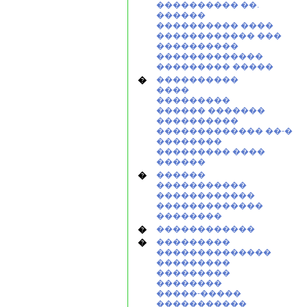
���������� ��.
������
���������� ����
������������ ���
����������
�������������
��������� �����
�
����������
����
���������
������ �������
����������
������������� ��-�
��������
��������� ����
������
�
������
�����������
������������
�������������
��������
�
������������
�
���������
��������������
���������
���������
��������
�����-�����
�����������