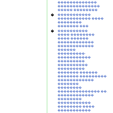
�������������
��������������
����� ��������
�
�����������
����������� ����
��������
������� ���
�
����������
���� ��������
���� ������
������������
������������
������
���������-
�����������
���������
����������
���������
������� ������
������� ���������
������������
�������
��������
�������������� ��.
������������
��������
�����������
�������� ����
�����������