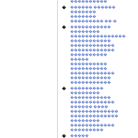
����������
�
������ ������
�������
�������
��������� ��-�
�
�����������
��������
���������������
�����������
������������
������������
����������
�����
����������
����������
������������
�����������
�����������
�
���������
��������
�����������
������������
������ ����
�������������
�������������
��������
������������
���������
�
�����