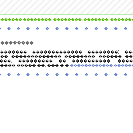
������ ��������. ��������, �������, ������
�
�
�
�
�
�
�
�
�
�
�
�
�
�
 ��������
�������� ������������� ��������) ��
��� ������������� �������� ������ �
���, ��������� �� ����������. ����
��� ����� ��, ��� � �
������������ �����
�
�
�
�
�
�
�
�
�
�
�
�
�
�