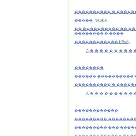
���������� � �����
�����, NASBA
�� ���������� �� �
�������� � ����
������������ HBsAg
A
�
�
�
�
�
�
�
�
�
��������
������ ����������
���������� � �����
A
�
�
�
�
�
�
�
�
�
������������
��������� �������
��������� ��� ����