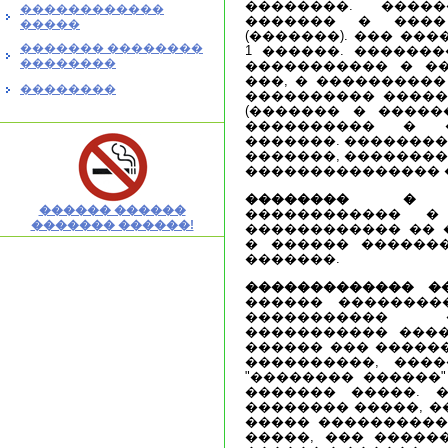
��������. ����
������������
������� � ����
�����
(�������). ��� ��
������� ��������
1 ������. ������
��������
����������� � ��
���, � ����������
��������
���������� �����
(������� � �����
���������� � �
�������. ��������
�������, ��������
��������������� �
�������� � �
������ ������
������������ �
������� ������!
������������ �� 
� ������ ������
�������.
������������� �
������ ��������
����������� 
����������� ����
������ ��� ������
����������, ���
"�������� ������"
������� �����. 
�������� �����, �
����� ����������
�����, ��� �����