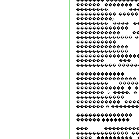
������ ������� 
��������, ��
���������� ����� 
���������). �
�������� ���� ��
������������
����������� 
�������������� �
����������
�����������
���������
��������������
������� ��� 
���������� �����
������������.
�
�������������
�������� ����
������������ � �
������� 5 ����. 
�����������
����������� ���
������� � �������
�������������
������ �������
��� ��������
������������� ��
���� ��������� �