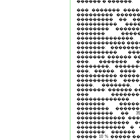
������ � ������.
��� ������� ����
��������� ������
��������� �� ��
���������� ���
�������� ������
������� ����
�����������
������������ ����
�������: ��������
���������� ��
������� ������ �
���. ������� 
��������, ������
���, �����. ����
���������� �����
���������� ����
����, �������, 
�������: ������ ��
��� �������
�������������
������� �����
�������� ������
��������� �� 35,
������������ ���
������������� �
������������ � 
�������: ������
����� 10 % ����� 