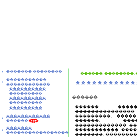
������� ��������
������. ��������,
�����������
�
�
�
�
�
�
�
�
�
�
�
������������
����������
���������
������
����������
���������
������ �����
���������
���������������
���������, �����
������������
������, ���
������
������������� ��
�������
����������� ����
�����������������
�������. ��������