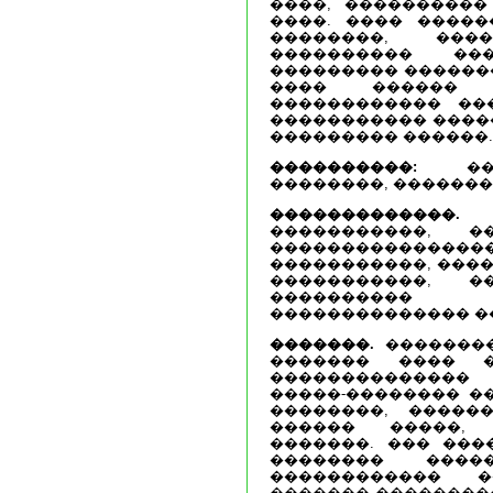
����, ����������
����. ���� �����
��������, ���
���������� ��
��������� �������
���� ������ 
������������ ��
����������� �����
��������� ������.
����������:
����
��������, �������
�������������.
�
�����������, �
�������������
�����������, ����
�����������, �
���������� 
�������������� �
�������.
��������
������� ���� 
�������������
�����-�������� �
��������, �����
������ �����, 
�������. ��� ���
�������� ���
������������ 
������� ���������