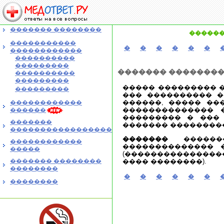
������� ��������
������
�����������
�
�
�
�
�
�
������������
����������
���������
������� �������
����������
���������
����� ��������� �
���������
��� ���������� �
������, ����� ��
������������
�������������� �
������
��������� � ���
�������
������� ��������
�����������������
�������
�������
������������
�������������� 
�����
(���������������
������� ��������
���� ��������).
��������
�
�
�
�
�
�
��������