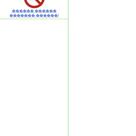
������ ������
������� ������!