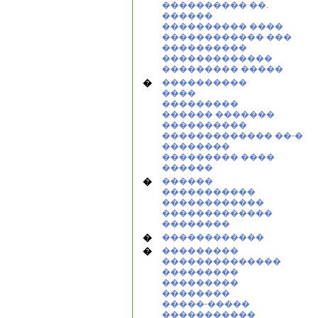
���������� ��.
������
���������� ����
������������ ���
����������
�������������
��������� �����
�
����������
����
���������
������ �������
����������
������������� ��-�
��������
��������� ����
������
�
������
�����������
������������
�������������
��������
�
������������
�
���������
��������������
���������
���������
��������
�����-�����
�����������