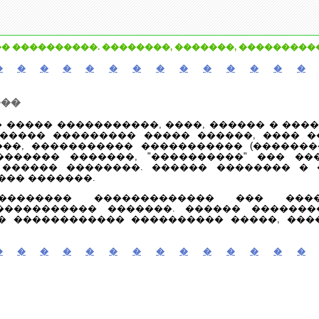
� ����������. ��������, �������, ���������
�
�
�
�
�
�
�
�
�
�
�
�
�
�
���
 ����� �����������, ����, ������ � ���
����� ��������� ����� ������, ���� �
���, ����������� ����������� (�������
������ �������, "����������" ��� ��
 ������ ��������. ������ �������� �
��� �������.
������� ������������� ��� ����
����������� �������. ������ �������
� ������������ ���������� �����, ���
�
�
�
�
�
�
�
�
�
�
�
�
�
�