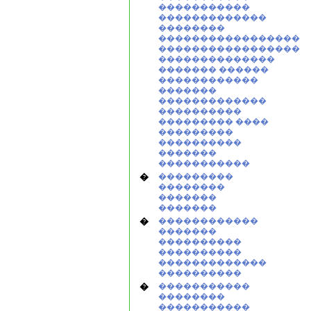
�����������
�������������
��������
�����������������
�����������������
��������������
������� ������
������������
�������
�������������
����������
��������� ����
���������
����������
�������
�����������
�
���������
��������
�������
�������
�
������������
�������
����������
����������
�������������
����������
�
�����������
��������
�����������