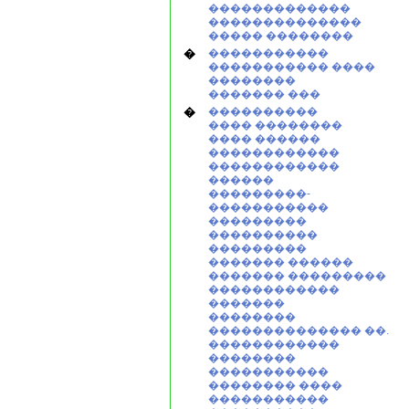
�������������
��������������
����� ��������
�
�����������
����������� ����
��������
������� ���
�
����������
���� ��������
���� ������
������������
������������
������
���������-
�����������
���������
����������
���������
������� ������
������� ���������
������������
�������
��������
�������������� ��.
������������
��������
�����������
�������� ����
�����������