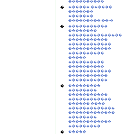
����������
�
������ ������
�������
�������
��������� ��-�
�
�����������
��������
���������������
�����������
������������
������������
����������
�����
����������
����������
������������
�����������
�����������
�
���������
��������
�����������
������������
������ ����
�������������
�������������
��������
������������
���������
�
�����