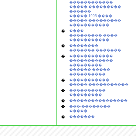
������������
����� ���������
������
����� 1905 ����
����� ���������
�����������
�
����
��������� ����
�����������
�
��������
������� �������
�
������������
������������
���������
������ �����
����������
�
�����������
����� �����������
�
����������
���������
�
����������������
�
���-��������
�����
�
�������