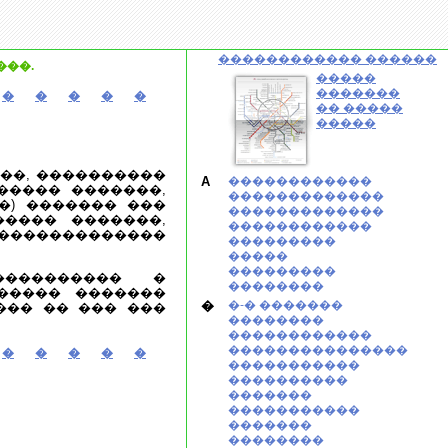
������������ ������
���.
�����
�������
�
�
�
�
�
�� �����
�����
���, ����������
A
������������
����� �������,
�������������
�) ������� ���
�������������
����� �������,
������������
 �������������
���������
�����
���������
��������� �
��������
����� �������
�
�-� �������
��� �� ��� ���
��������
������������
���������������
�
�
�
�
�
�����������
����������
�������
�����������
�������
��������