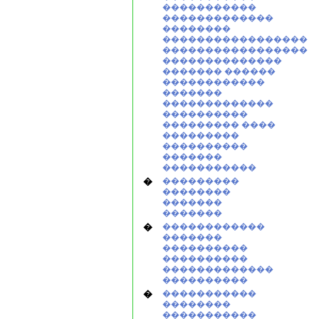
�����������
�������������
��������
�����������������
�����������������
��������������
������� ������
������������
�������
�������������
����������
��������� ����
���������
����������
�������
�����������
�
���������
��������
�������
�������
�
������������
�������
����������
����������
�������������
����������
�
�����������
��������
�����������