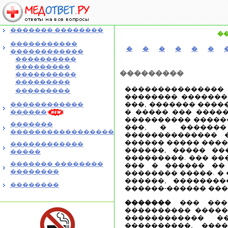
������� ��������
�
�����������
�
�
�
�
�
�
������������
����������
���������
���������
����������
���������
��������������
���������
�������� ��������
���, ������� ����
������������
� ����� ��� �����
������
���������� ������
�������
���, � �������
�����������������
�������������� 
������ ����� ����
������������
������, ����� ��
�����
���������. ��� ��
������� ��������
��� � ������ ��
��������
�������� �����. �
������, �������
��������
������-������ ���
�������
��� ����
���������� �����
������������ �
����������, ���