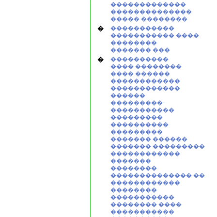
�������������
��������������
����� ��������
�
�����������
����������� ����
��������
������� ���
�
����������
���� ��������
���� ������
������������
������������
������
���������-
�����������
���������
����������
���������
������� ������
������� ���������
������������
�������
��������
�������������� ��.
������������
��������
�����������
�������� ����
�����������