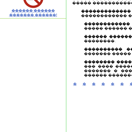
����� ����������
������ ������
������������� 
������� ������!
������������ �
������������
����� ������ 
������ �����
��������.
���������� �
������� �����
�������� ���
��� ���� ����
������� � ��
������ ������
�
�
�
�
�
�