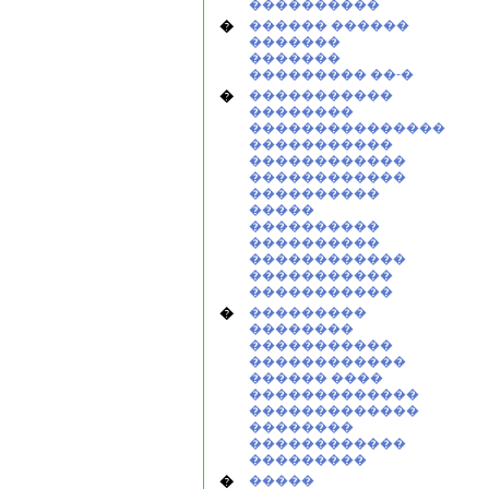
����������
�
������ ������
�������
�������
��������� ��-�
�
�����������
��������
���������������
�����������
������������
������������
����������
�����
����������
����������
������������
�����������
�����������
�
���������
��������
�����������
������������
������ ����
�������������
�������������
��������
������������
���������
�
�����