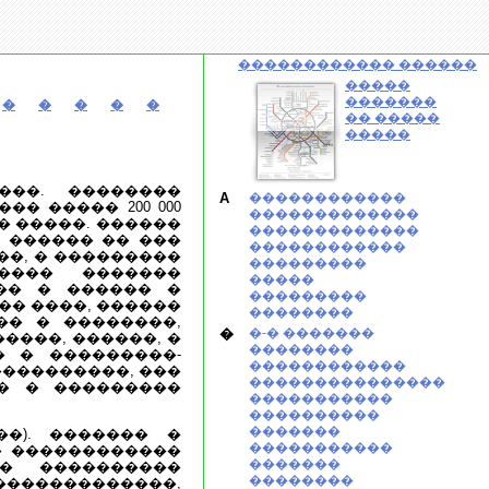
������������ ������
�����
�������
�
�
�
�
�
�� �����
�����
���. ��������
A
������������
� ����� 200 000
�������������
� �����. ������
�������������
4 ������ �� ���
������������
��, � ���������
���������
���� �������
�����
�� � ������ �
���������
�� ����, ������
��������
�� � ��������,
�
�-� �������
����, ������, �
��������
 � ���������-
������������
����������, ���
���������������
�� � ���������
�����������
����������
�������
�). ������� �
�����������
� ������������
�������
�� ����������
��������
�������������,