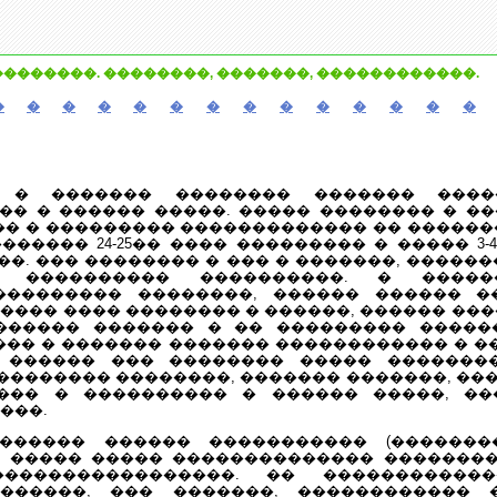
��������. ��������, �������, ������������.
�
�
�
�
�
�
�
�
�
�
�
�
�
�
� � ������� �������� ������� ����
� � ������ �����. ����� �������� � ����
�� � ��������� ������������� �� ������
������ 24-25�� ���� ��������� � ����� 3-
�. ��� �������� � ��� � �������, ������
 ���������� ����������. � �����
��������� ��������, ������ ������ �
���� ���� �������� � ������, ������ ���
������ ������� � �� ��������� �����
��� � ������� ������� ������������ � ��
 ������ ��� �������� ����� ��������
 �������� ��������, ������� �������, ��
���� � ���������� � ������ �����, �
���.
����� ������ ����������� (��������
 ����� ����� �������������� �������
�����������������. �� �����������
�������, ��� �������, ������������ 