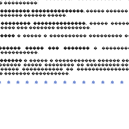
� ���������:
�������� ��������������,
����� ������
������ ������ �����.
 �������� ��������������,
����� �����
����� ��� ������� ���������.
�����
� ����� � ���������� ��������� 
������ ����� ��� �������
� �������
 ����������.
�������
� ����� � ����������� ������ ��
������ ����� �������� �� ���������-��
������ ����������� �� �������������
� ������� ����������.
�
�
�
�
�
�
�
�
�
�
�
�
�
�