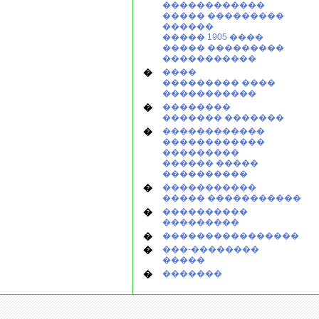
������������
����� ���������
������
����� 1905 ����
����� ���������
�����������
�
����
��������� ����
�����������
�
��������
������� �������
�
������������
������������
���������
������ �����
����������
�
�����������
����� �����������
�
����������
���������
�
����������������
�
���-��������
�����
�
�������