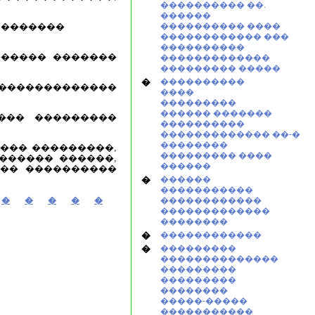
���������� ��.
������
 �������
���������� ����
������������ ���
����������
����� �������
�������������
��������� �����
�
����������
��������������
����
���������
������ �������
��� ���������
����������
������������� ��-�
��������
��� ���������,
��������� ����
������ ������,
������
��� ����������
�
������
�����������
�
�
�
�
�
������������
�������������
��������
�
������������
�
���������
��������������
���������
���������
��������
�����-�����
�����������