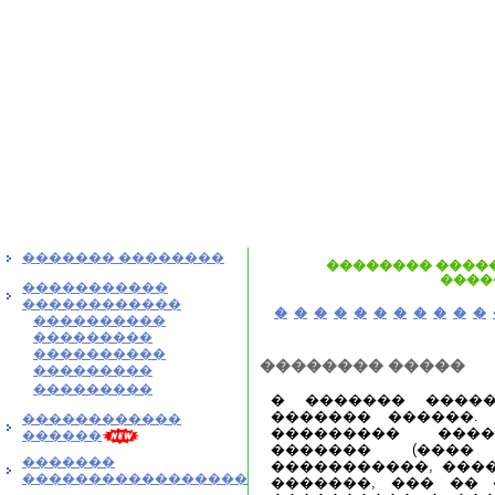
������� ��������
�������� �����
����
�����������
������������
�
�
�
�
�
�
�
�
�
�
�
����������
���������
����������
�������� �����
���������
���������
� ������� �����
������� ������.
������������
��������� ���
������
������� (����
�������
�����������, ����
�����������������
�������, ��� �� 