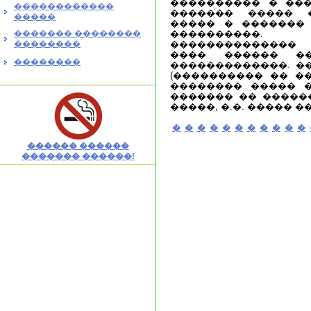
���������� � ���
������������
������� ����� 
�����
����� � �������
������� ��������
����������
��������
��������������
���� ������ �
��������
�������������. �
(���������� �� ��
�������� ����� �
������� �� �����
�����, �.�. ����� 
�
�
�
�
�
�
�
�
�
�
�
������ ������
������� ������!