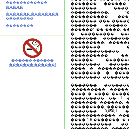
������������
������� ������
�����
������� ����
����������, "�
������� ��������
���������� ��
��������
������� ��� �����
������� ������
��������
������" �� ����, 
� ��������� ��
������� ������
���������, �����
�������� �
������������
���������� ��
������ ������
������ ������
�������� �����
������� ������!
���� � ��������
�������� � ���
��������, �������
�������.
�������
(���������, ������
���� � ���� �����
��������� �� 1 
������� ������. 
���������, ������� 
������� 0,050,1
������������. ����
���� 1-6 �������. 
����������� ��
���������� �����