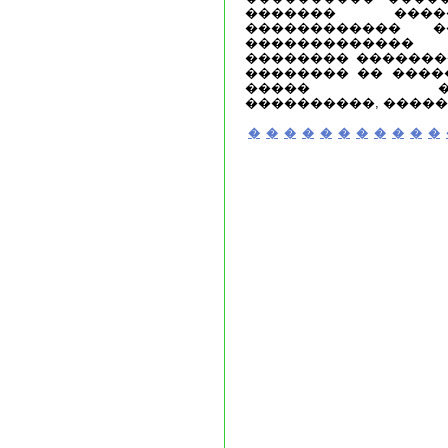
������� ����
������������ ��
������������
�������� �������
�������� �� ����
����� �����
����������, �����
�
�
�
�
�
�
�
�
�
�
�