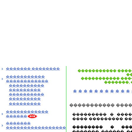
������� ��������
����������� ����
�
�����������
����������� ���
������������
�������,
����������
���������
�
�
�
�
�
�
�
�
�
�
�
����������
���������
���������
����������� ���
������������
��������� � ����
������
���� ��������� ��
�������
�������� � ���
�����������������
������� ������ �