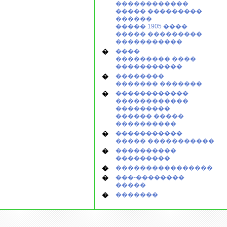
������������
����� ���������
������
����� 1905 ����
����� ���������
�����������
�
����
��������� ����
�����������
�
��������
������� �������
�
������������
������������
���������
������ �����
����������
�
�����������
����� �����������
�
����������
���������
�
����������������
�
���-��������
�����
�
�������