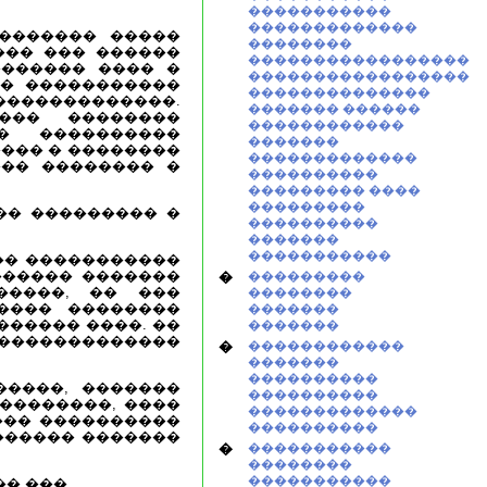
�����������
�������������
������� �����
��������
��� ��� ������
�����������������
������� ���� �
�����������������
�� �����������
��������������
�������������.
������� ������
��� ��������
������������
� ����������
�������
��� � ��������
�������������
��� �������� �
����������
��������� ����
���������
�� ��������� �
����������
�������
�����������
�� �����������
������ �������
�
���������
�����, �� ���
��������
���� ��������
�������
������ ����. ��
�������
�������������
�
������������
�������
����������
����, �������
����������
���������, ����
�������������
��� ����������
����������
������� �������
�
�����������
��������
�����������
� ���.