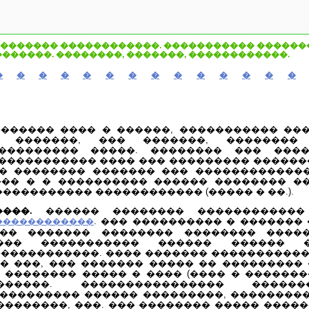
������� ������������. ����������� �������
�������. ��������, �������, ������������.
�
�
�
�
�
�
�
�
�
�
�
�
�
�
������ ���� � ������, ����������� ���
�� �������, ��� �������, ��������
��������� �����. �������� ��� ���
 ����������� ���� ��� ��������� ������
� �������� ������� ��� �������������
�� � � ���������� ������ �������� �
���������� ������������ (����� � ��.).
���.
������ �������� ������������
. ��� ���������� � �������
������������
��� ������� �������� �������� �����
��� ����������� ������ ������ �
������������. ���� ������� �����������
� ���, ��� ������� ����� �� ��������� 
 �������� ����� � ���� (���� � �������
������. ���������������� �����
��������� ������ ���������, ��������
��������, ���. ��� �������� ����� ����