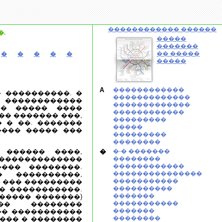
������������ ������
.
�����
�������
�� �����
�
�
�
�
�
�����
A
������������
 ����������. �
�������������
 ������������
�������������
�� ����� ����
������������
�� ������� ���,
���������
 � ��. �������
�����
���� ����� ���
���������
��������
 ������ ����,
�
�-� �������
 �������������
��������
������������
��� ��������.
���������������
 ����������,
�����������
 ��� ���������
����������
� �����������.
�������
����� �������)
�����������
��� ��������
�������
�� �����������
��������
���� � ��������