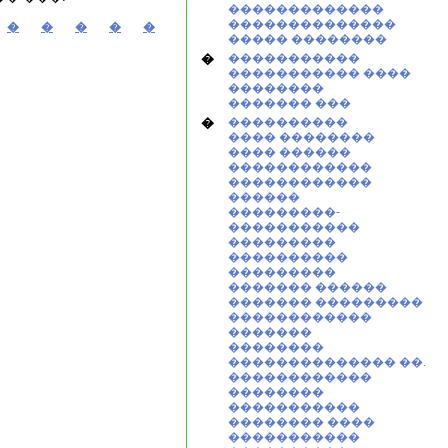
�������������
��������������
�
�
�
�
�
����� ��������
�
�����������
����������� ����
��������
������� ���
�
����������
���� ��������
���� ������
������������
������������
������
���������-
�����������
���������
����������
���������
������� ������
������� ���������
������������
�������
��������
�������������� ��.
������������
��������
�����������
�������� ����
�����������