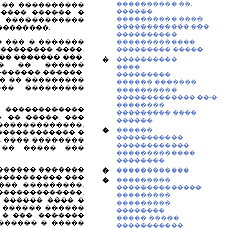
���������� ��.
 �� ����������
������
���� ������. �
���������� ����
�����������
������������ ���
��������.
����������
 ��� � �������
�������������
 �������� ����,
��������� �����
� ������� ���,
�
����������
�� �� ������
����
������� ������.
���������
�� �� ���������
������ �������
�� ���������
����������
������������� ��-�
��������
 ������������
��������� ����
 �� �����, ���
������
������������,
�
������
 ������������ �
�����������
. ���� ��������
������������
 �� ����� ���
�������������
��������
������ �������
�
������������
����������� ���
�
���������
��� ���������,
��������������
������������,
���������
 ������ ���� �
���������
� ������ ������
��������
� ���. �������
�����-�����
������ � �����
�����������