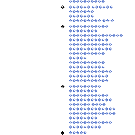
����������
�
������ ������
�������
�������
��������� ��-�
�
�����������
��������
���������������
�����������
������������
������������
����������
�����
����������
����������
������������
�����������
�����������
�
���������
��������
�����������
������������
������ ����
�������������
�������������
��������
������������
���������
�
�����