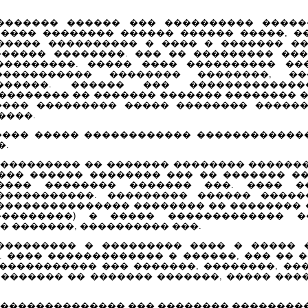
������ ������ ��� ���������� �����
 ���� �������� ������ ������ �����, �
����� ���������� � ���� � ������� �
����� ��������. ��� �� ��������� ��
���������. ����� ���� ���������� ��
����������� �������� ��������, ��
������. ������ ��� �������������
�������� �� ������� ������� �������� �
���� ��������� ����� �������� �����
����.
���� ����� ������������ ������������
�.
��������� �� ������� �������� ������
��� ������ �������� ��� �� ������� �
���� �������� ������� ���. ���� �
�����������. ��������� ������ �����
��������������� �������� �� �������� 
���������) � ����� ������������� �
� �������, ���������� ���.
�������� � ��������� ���� � ����� �
 ���� ������������� � ������, ��� �� 
������������ ��� �������, ��������, ��
 ������� �� ������� �������, ����� ��
 �������������� ��� �������� ���������