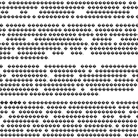
��� �������������� ��������������� ��
���������� ����������� �������� ����
��� �� ��������� ����������� �
������� � �������� � ��������� ��� �� 
� ����� �������� � ������� ���� ������
�� ������� ������ �������, ������� ���
� ���������� ������� ���� ��� ��������
� ����� ������������. ����� ���
��� ������� ������������, �� ��� � ����
���� �����������, � ��� � �����������
��� ������� ��� ���, ������������
����� �������.
 �������� �������� ���� ���������
 ����������� ��������� � �����������.
�� ���������, ����� ������������ ��
 ������� ���, �������� �������. �����
����� ��� ���������� �� �������������
���������� �������� � �����������
�������� ������ �����������.
�� ���
� ���������� ���������� � �����
� ����������, ����� ������������ ��� 
�� � ������ ����. ���� ���������� ��
�. ���������� ����������� ��� ��� �
 ���������. �������� ���������������
�� ������ ������� ����� �������, � ���
������ ���� � �������������� ������� 
���������� �������� �����������. ���