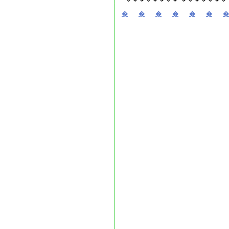
�
�
�
�
�
�
�