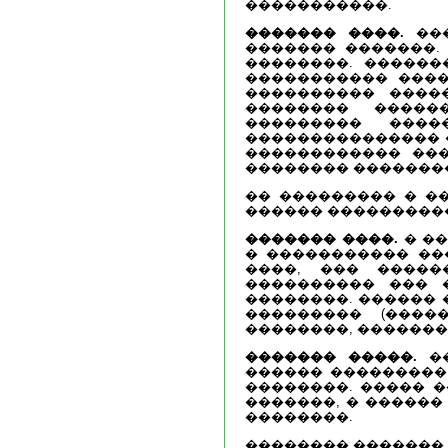
�����������.
������� ����.
���
������� �������.
��������. ������
����������� ����
���������� ����
�������� �����
��������� ����
��������������� 
������������ ��
�������� �������
�� ��������� � �
������ ���������
������� ����.
� ��
� ����������� ��
����, ��� �����
���������� ��� 
��������. ������ 
��������� (����
��������, �������
������� �����.
��
������ ���������.
��������. ����� 
�������, � ������
��������.
�������� �������