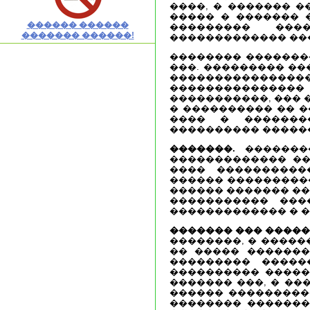
����, � ������� 
����� � ������� 
������ ������
��������� ���
������� ������!
������������� ���
�������� �������
���. ��������� ��
����������������
��������������
�����������, ��� 
� ���������� �� �
���� � �������
���������� �����
�������.
��������
������������� ��
���� ����������
������ ����������
������ ������� ��
����������� ���
������������� � 
������� ��� �����
��������, � �����
�� ����� �������
��������� �����
���������� �����
������� ���, � ��
������ ���������
�������� �������