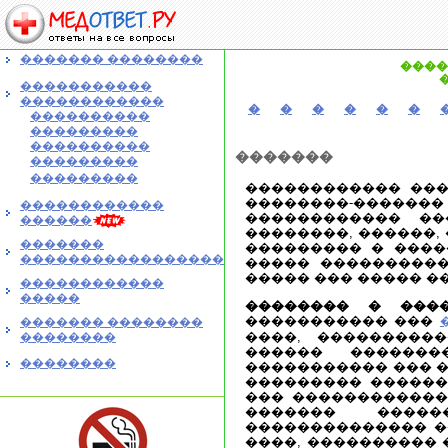
������� ��������
����
�����������
������������
�
�
�
�
�
�
����������
���������
����������
�������
���������
���������
������������ ���
��������-�����
������������
������������ ��
������
��������, ������,
�������
��������� � ����
�����������������
����� ����������
����� ��� ����� ��
������������
�����
�������� � ����
����������� ���
������� ��������
����, ���������
��������
������ �������
��������
����������� ��� 
��������� ������
��� ������������
������� �����
�������������� �
����, ���������� 