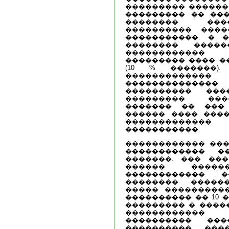
��������� �������
��������� �� ���
�������� ���
���������� ���
�����������. � 
�������� �����
������������
��������� ���� �
(10 % �������)
�������������
������������
���������� ���
��������� ���
������� �� ���
������ ���� ����
�����������
�����������.
������������ ���
������������ �
�������. ��� ��
������ �����
������������ �
�������� �����
����� ���������
���������� �� 10 �
��������� � ����
������������
���������� ��
���������� ���