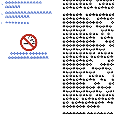
������������
��������� ����
�����
������ ��� ������
������� ��������
������ ���������
��������
��������, �����
������������ �
��������
��������� �����
������� ����
����������� �, �,
���������� ����
���������� ��
������������� �
������������
���������� �����
������ ������
�������� ��������
������� ������!
���������. �
��������� ����
�������, ������
���������� ��
������ �����, 
���������� �� �
������� �� �
���������� ��-�� 
������������ ��
��������� �����
����� ���������� 
�� ���������� ��
������� ����.
�������
�������� 