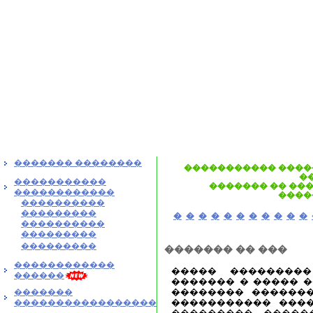
������� ��������
����������� ����
�
�����������
������� �� ���
������������
����
����������
���������
�
�
�
�
�
�
�
�
�
�
�
����������
���������
���������
������� �� ���
������������
����� ��������
������
������� � ����� �
�������� �������
�������
����������� ����
�����������������
��������� �����