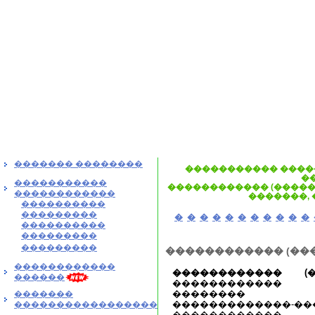
������� ��������
����������� ����
�
�����������
������������ (�����
������������
�������,
����������
���������
�
�
�
�
�
�
�
�
�
�
�
����������
���������
���������
������������ (��
������������
������������ (�
������
������������
�������� �
�������
�������������-��
�����������������
������������.