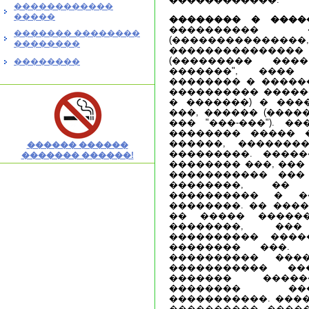
������������
�����
�������� � ����
���������� 
������� ��������
(������������
��������
�������������
(��������� ���
��������
�������", ����
�������� � ������
���������� ������
� �������) � ����
���, ������ (����
��� "���-���"). �
�������� ����� �
������, �������
������ ������
���������. ����
������� ������!
�������� ���, ���
����������� ���
��������, ��
���������� � �
��������. �� ����
�� ����� �����
��������, ��
���������� ����
�������� ���. 
���������� ���
����������� ��
������� �����
�������� ���
�����������. ���
���������� ����