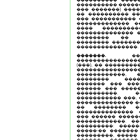
���������� ������
��� �������) ���
�� ���������� ��
��� ����������� 
������������� ��
���� ���������
�������������� ��
�������� �� �
�������� �������
���������������.
�������.
����
���������������
(���), �� �������
�������������
������������,
�������� ����
������� ��� ���
������ ��� ����
����������. �
����������� ���,
�������������� �� 
�� �������� �
�������������� 
��� ������ �����
������������. �
���������: ����
�����-�� �������
���������, �����
������ ������