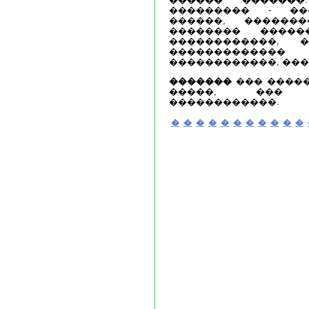
��������� - ��
������, ������
�������� �����
������������, 
�����������
������������, ���
�������
��� ����
�����, ��� 
������������.
�
�
�
�
�
�
�
�
�
�
�