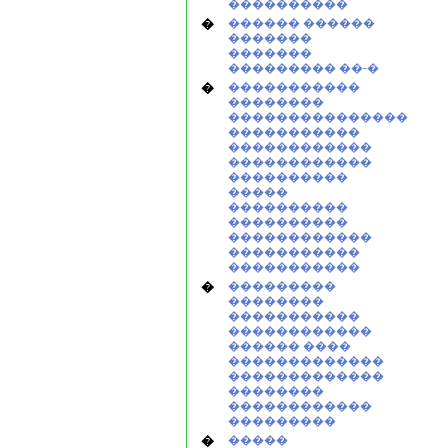
����������
�
������ ������
�������
�������
��������� ��-�
�
�����������
��������
���������������
�����������
������������
������������
����������
�����
����������
����������
������������
�����������
�����������
�
���������
��������
�����������
������������
������ ����
�������������
�������������
��������
������������
���������
�
�����