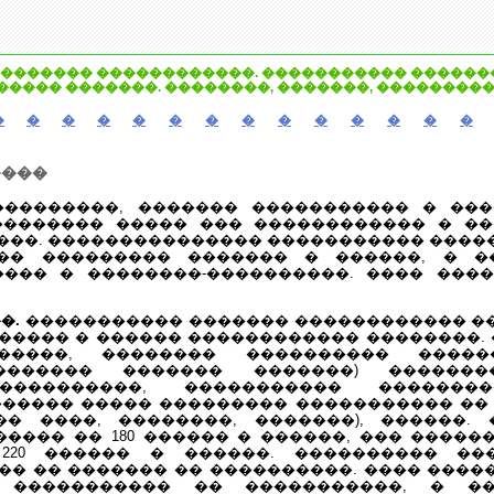
������� ������������. ����������� �������
���� �������. ��������, �������, ���������
�
�
�
�
�
�
�
�
�
�
�
�
�
�
����
���������, ������� ����������� � ��
�������� ����� ��� ������������ � �
���. ��������������� ����������� ����
�� ��������� ������� � ������, � �
��� � ��������-����������. ���� ���
�.
����������� ������� ������������ �
����� � ������ ������������ ��������.
������, �������� ���������� �����
������� ������� �������) ������
����������, ����������� ��������
����� ����� ��������� ����������� �� 39
� ����, ��������, �������), ������.
���� �� 180 ������ � ������, ��� ����
220 ������ � ������. ���������� ��
�� �� ������� �� ����������. ���� ����
� ����������� �� �����������, � �