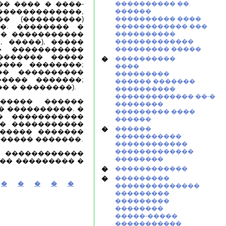
�� ���� � ����-
���������� ��.
������������,
������
� (���������)
���������� ����
�. �������� �
������������ ���
�� �����������
����������
 �����), �����
�������������
� �����������
��������� �����
������� �����
�
����������
���� ��������;
����
�� ����������
���������
���� �������;
������ �������
� � ��������).
����������
������������� ��-�
����� ������
��������
� ����������. �
��������� ����
� �����������
������
�� �����������
�
������
������ �������
�����������
����� �������.
������������
�������������
������������
��������
��� ��������� �
�
������������
�
���������
�
�
�
�
�
��������������
���������
���������
��������
�����-�����
�����������