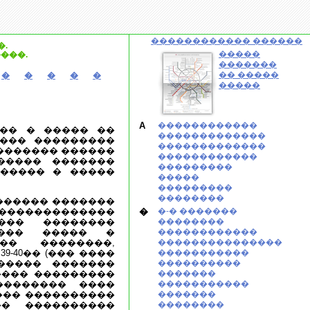
������������ ������
.
�����
���.
�������
�� �����
�
�
�
�
�
�����
A
������������
��� � ����� ��
�������������
���� ���������
�������������
������� ������
������������
����� �������
���������
������ � �����
�����
���������
��������
������ �������
 �������������
�
�-� �������
��� ��������
��������
���� ����� �
������������
�� ��������,
���������������
-40�� (��� ����
�����������
 ����� �������
����������
����� ���������
�������
�������� ����
�����������
��� ����������
�������
�� ����������
��������