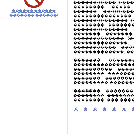
����������� �����
��������. �����
������ ������
������ ��������
������� ������!
���������������
�������������� �
�������� �������
��������������
������� �������
������������� (�
��������������,
����������� ���
�������������, ��
�������.
�������
�����������������
���������� ����
�������� �������
�������, �������
��������� �������
�������
������� 
��������, �������
��������. ��� ���
�
�
�
�
�
�