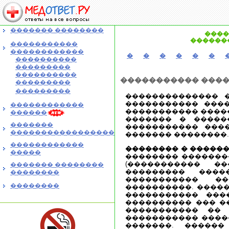
������� ��������
����
�������
�����������
������������
�
�
�
�
�
�
����������
���������
����������
����������� ���
���������
���������
�������������� 
����������� ���
������������
����������� ����
������
������� � �����
�������
����������� ����
�����������������
������� ��������.
������������
�������� � ������
�����
�������� �������
(����������� �
������� ��������
��������� ����
��������
����������� ��
��������
����������. �����
����������� ����
���������� ��� ��
����������� �� 
����������� ����
�������. �����