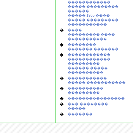
������������
����� ���������
������
����� 1905 ����
����� ���������
�����������
�
����
��������� ����
�����������
�
��������
������� �������
�
������������
������������
���������
������ �����
����������
�
�����������
����� �����������
�
����������
���������
�
����������������
�
���-��������
�����
�
�������