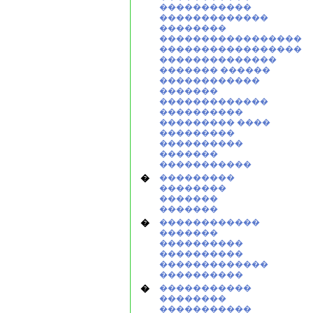
�����������
�������������
��������
�����������������
�����������������
��������������
������� ������
������������
�������
�������������
����������
��������� ����
���������
����������
�������
�����������
�
���������
��������
�������
�������
�
������������
�������
����������
����������
�������������
����������
�
�����������
��������
�����������