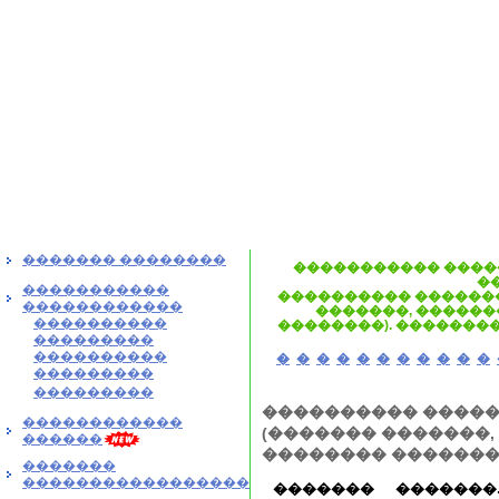
������� ��������
����������� ����
�
�����������
���������� ������
������������
�������, ������
����������
��������). ��������
���������
����������
�
�
�
�
�
�
�
�
�
�
�
���������
���������
���������� ����
������������
(������� �������,
������
�������� �������
�������
�����������������
������� �������