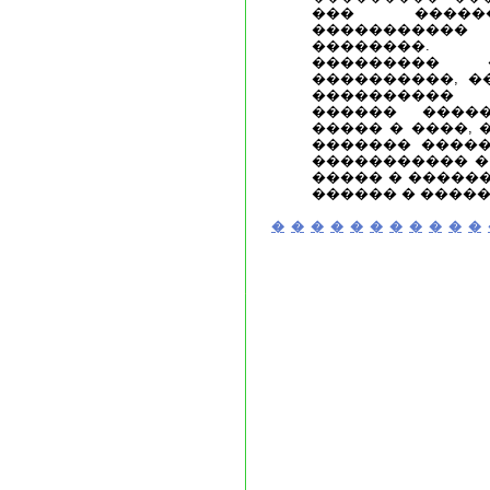
��� ������
�����������
��������.
��������� 
����������, �
����������
������ �����
����� � ����,
������� �����
����������� �
����� � �����
������ � �����
�
�
�
�
�
�
�
�
�
�
�