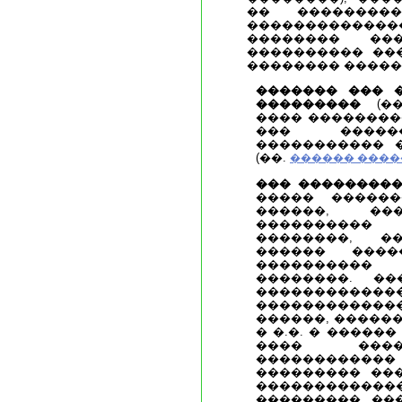
�� ��������
������������
�������� ���
���������� ��
�������� �����
������� ��� 
���������
(��
���� ��������
��� ������
����������� 
(��.
������ ����
��� ���������
����� ������
������, ���
���������� 
��������, �
������ ����
����������
��������. ��
�������������
�����������
������, �����
� �.�. � ������
���� ����
�����������
��������� ���
�����������
��������� ��