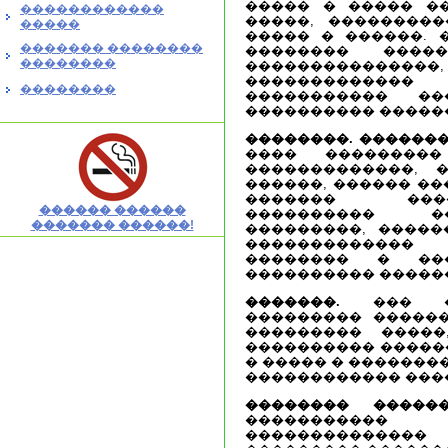
����� � ����� �
������������
�����, ���������
�����
����� � ������. �
������� ��������
�������� ����
��������
���������������, 
������������
��������
����������� ��
���������� ������
��������. �������
���� ���������
�������������, 
������, ������ ��
������� ���
������ ������
���������� �
������� ������!
���������, �����
������������� 
�������� � ��
���������� �����
�������.
��� ��
��������� ������
��������� �����,
���������� ������
� ����� � �������
������������ ���
�������� �����
����������� 
������������