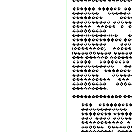
��������� ������
������ ������
��
������� �����
�������� ���
���������� �����
�����, ����� � 
��������� (
������������ 
������������� ���
��������� ���
(��������). ���
(���������� �����
��� ������ ������
����� �������
����������� �
������� �������
������� ����
����������, ��
��������� ���
���������.
������������� ��
��� ��������
�����������
�������� ������
��� ���� �����
����������� � 
������ ������
��������), ���