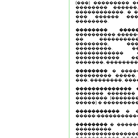
(���) ��������� 
�������� ������
������������. � 
��� ������ ���
��������.
�������� �����
���������� ������
�� ���������
��������, ���
���������. �
������������ 
����������� �
�������, ��������
��������
� �����
��������� �����,
���, ��������, ��
�������������� 
������� �������
�������� (�������
�����) � ��������
�����������
� ��
�����-����������
��������
� �����
���������
��������������