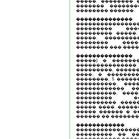
�����. �������� 
������� �������
�������� ������.
��������������
������������
��������� ��
��������� �����.
�����. ��������
�������� ����
�������� ��� ���
��������������
�����) � ������
�������������
���������, �����
����. � �������� 
��������, 5 �����
����������. ���
������������ ��
����������, ���
��������� ��
���������� ����
����� ����. ����
����� ������ � �
������ �� �������
����������
��������������
��������� �� ��
����������� ����