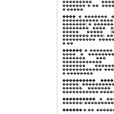
��������� ����
������� � ��. ���
� �����.
����
� �������, �
����������� ���� 
�������) � ������
�������� ����, 
����� ����� (�
�������� ����). �
���������� ����
� ��.
������
� �������
���� � ��������
������� ��� 
������������ 
������� �����
������������ ���
� ��������.
���������� ����
�����, ����������
������, �������
����������� �����
����������
� ���
������) ���������
������
� ��. �����