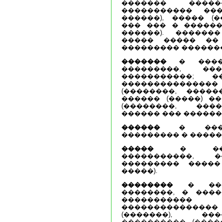
������� �����
����������� ���
������), ����� (
��� ��� � ������
������). ������
����� ����� �� 
��������� �������
�������
� �����
���������, ��
�����������; �
������������
(��������, ����
������ (�����) �
(��������, ���
������ ��� ������
������
� �����
��������� � �����
�����
� �����
�����������, �
��������� �����
�����).
��������
� ����
��������, � ���
����������
���������������
(�������), ���
���������� (����