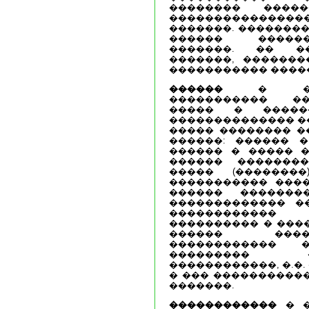
�������� ����
��������������
�������. ��������
������ �����
�������. �� ��
�������, �������
����������� ����
������
� ����
����������� ��
����� � �����
�������������� ��
����� �������� ��
������: ������ 
������ � ����� �
������ �������
����� (�������
����������� ����
������ �������
������������� ��
������������
���������� � ���
������ ����
������������ �
��������� 
������������, �.�
� ��� ����������
�������.
������������
� �