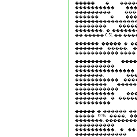
�����
� ������
���������� ���
��������� ���
������ � ����
������������
�������� ����
�������. � ������
�� ����� 0,51 �� ���
������ �����
� ��
������� �����. 
����������� ����.
��������� ����
���������
������������
�������, ���
����������� ���
�������� �����
����������� 
���������� �
�������� � ����
���������.
�����
� ������ ��
����� 99% ����, �
�������, ��������
���������� 
����������, � ��
�������������