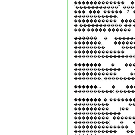
������������� �
"�����������" ��
��� ��� �����. 2.
�����������
����������� ���
� ����������� �� 
��� ����� ������.
������
� ������
�������, ����
�������� ��
����������
����������������
�������
� ����
������������
�����������. �
�������, ��������
������...
� ����
����������: �����
�������
� �������
��������� ��
��������� (��
������������
��������� ������
���������) � 
�������������
����������� ��