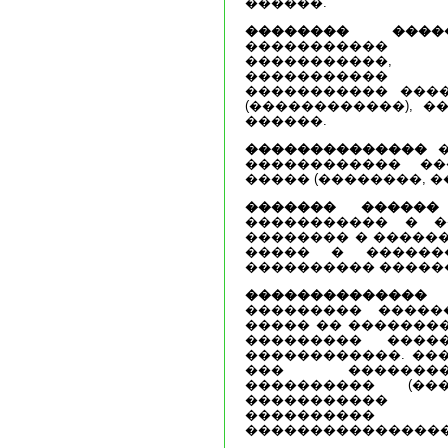
������.
�������� ����
����������
�����������,
����������� 
����������� ���
(������������), �
������.
��������������
�
������������ ��
����� (��������, ��
������� ������
����������� � �
�������� � ������
����� � ������
���������� ������
��������������
�
��������� �����
����� �� ��������
��������� ����
������������. ��
��� ��������
���������� (��
����������� 
���������� 
����������������