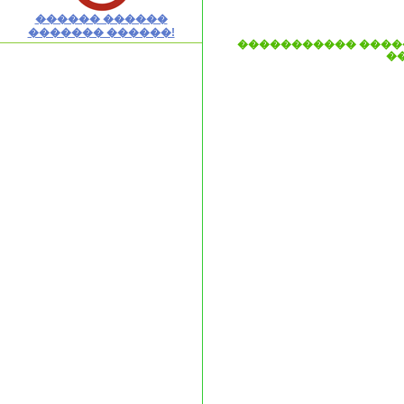
������ ������
������� ������!
����������� ����
�