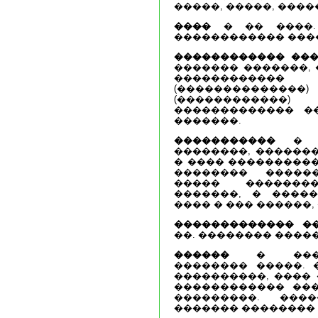
�����, �����, �����
����
� �� ����. 
������������ ����
������������ ��
������� �������,
����������
(������������
(������������
������������� ��
�������.
�����������
� �
��������, ������
� ���� ����������
�������� �����
����� �������
�������, � ����
���� � ��� ������, 
������������� �
��. �������� �����
������
� �����
�������� �����. 
����������, ���� 
������������ ���
���������. ���
������� ��������