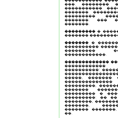
����������� �����
���. �������� � 
����������� ���
������� �������
��������� ���
�������. ��� 
�������.
���������
� ����
������� ��������
�������
� ������
���������� �����
��������� ��
������������.
������������� ��
������������
����������: ����
���������������
�����, ������� 
��������������
���������, �����
������� �����
��������� � ���
���������: �� ��
��������, ������
�������, ����
������� �������,
��.