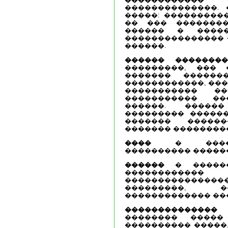
��������������. 
�����: ���������
�� ��� ��������
������ � �����
��������������� 
������.
������ ��������
���������, ��� 
������� ������
������������, ���
����������� �
����������� �
������. �����
��������� ������
������� ������
������� ��������
����
� ������
���������� �����
������
� ������
�����������
������������
���������, �
������������� ��
��������������
�������� �����
���������� �����,