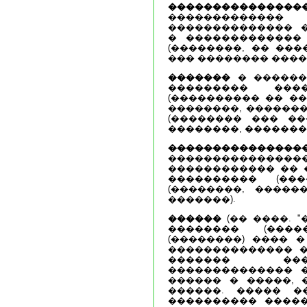
�������������
����������
�������������� 
� �������������
(��������, �� ���
��� �������� ����
�������
� ������
��������� ���
(���������� �� �
��������, �������
(�������� ��� ��
��������, �������
�������������
�����������
������������ �� 
���������� (���
(��������, �����
�������).
������
(�� ����. "
�������� (���
(��������) ���� 
�������������� �
������� ���
�������������� 
������ � �����, 
������. ����� �
���������� �����