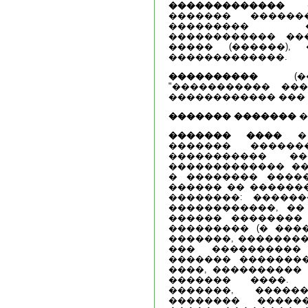
�������������
� 
������� ������
��������� �
������������ ��
����� (������),
�������������.
����������
(
"����������� ���
������������ ��� 
������� �������
�
������� ����
� 
������� ������
����������� �
������������� ��
� �������� ������
������ �� �������
��������: �����
������������, ��
������ ��������
��������� (� ���
�������, ��������
��� ����������
������� ��������
����, ����������
������� ����.
�������, �����
�������� �����