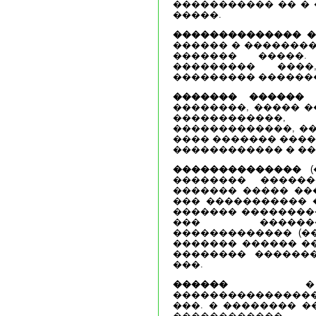
����������� �� �
�����.
�������������� 
������ � ��������
������� �����.
��������� ����
��������� ������
������� ������
�
��������, ����� 
�����������
�������������, ��
���� ������� ����
������������ � �
��������������
(
�������� ������
������� ����� ��
��� ����������� 
������� ��������
��� ������
������������� (��
������� ������ �
�������� ������
���.
������
� ��
���������������
���. � �������� �
���������