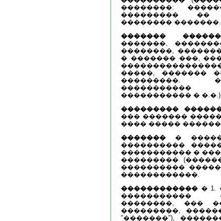
��������: ����
��������� �� 
�������� �������.
������� ������
�������, �������
��������, ������
� ������� ���, ��
��������������
�����, ������� �
���������. �
����������� 
����������� � �.�.)
��������� �����
��� ������� �����
���� ����� �����
�������
� �����
���������� �����
����������� � ���
��������� (�����
���������� �����
������������.
������������
� 1
����������� 
��������, ��� �
���������, �����
"�������"), �����