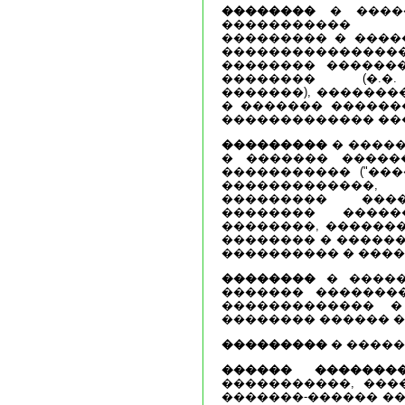
��������
� �����
����������� 
��������� � ����
������������
�������� ������
�������� (�.�
�������), �������
� ������� ������
������������� ��
���������
� �����
� ������� �����
����������� ("���
�������������
��������� ���
�������� ����
��������, ������
�������� � ������
���������� � ����
��������
� �����
������� �������
������������� �
�������� ������ 
���������
� �����
������ �������
�����������, ���
�������-������ ��