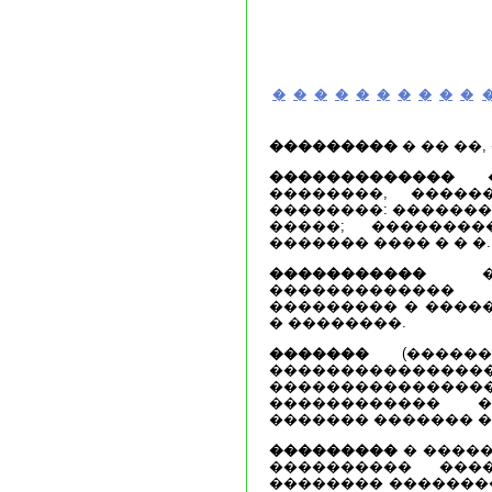
�
�
�
�
�
�
�
�
�
�
���������
� �� ��
�������������
� 
��������, �����
��������: �������
�����; �������
������� ���� � � �.
�����������
� 
�������������
��������� � ����
� ��������.
�������
(������
�����������
����������
������������ �
������� ������� �
���������
� �����
���������� ���
�������� ��������