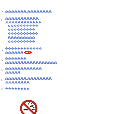
������� ��������
�����������
������������
����������
���������
����������
���������
���������
������������
������
�������
�����������������
������������
�����
������� ��������
��������
��������