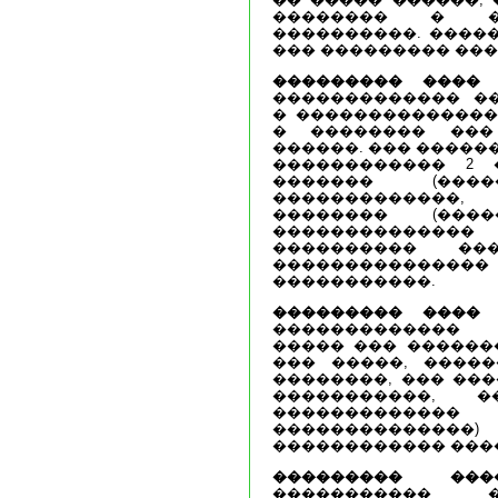
�������� � �
����������. ����
��� ��������� ��
��������� ����
�
������������� �
� ��������������
� �������� ���
������. ��� �����
������������ 2 
������� (���
�������������
�������� (���
��������������
���������� ��
������������
�����������.
��������� ����
�
�������������
����� ��� ������
��� �����, �����
��������, ��� ���
�����������, 
������������
����������
������������ ���
��������� ���
����������� 