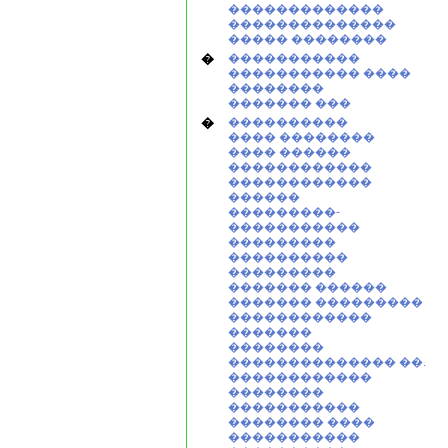
�������������
��������������
����� ��������
�
�����������
����������� ����
��������
������� ���
�
����������
���� ��������
���� ������
������������
������������
������
���������-
�����������
���������
����������
���������
������� ������
������� ���������
������������
�������
��������
�������������� ��.
������������
��������
�����������
�������� ����
�����������