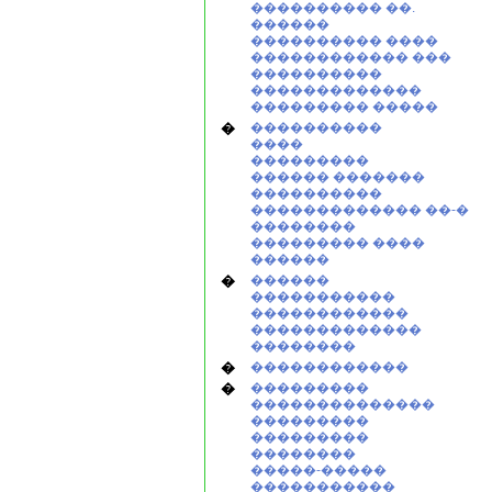
���������� ��.
������
���������� ����
������������ ���
����������
�������������
��������� �����
�
����������
����
���������
������ �������
����������
������������� ��-�
��������
��������� ����
������
�
������
�����������
������������
�������������
��������
�
������������
�
���������
��������������
���������
���������
��������
�����-�����
�����������