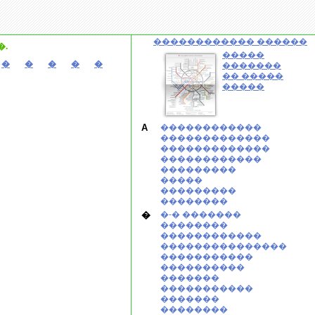
������������ ������
.
�����
�
�
�
�
�
�������
�� �����
�����
A
������������
�������������
�������������
������������
���������
�����
���������
��������
�
�-� �������
��������
������������
���������������
�����������
����������
�������
�����������
�������
��������