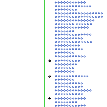
�����������
�������������
��������
�����������������
�����������������
��������������
������� ������
������������
�������
�������������
����������
��������� ����
���������
����������
�������
�����������
�
���������
��������
�������
�������
�
������������
�������
����������
����������
�������������
����������
�
�����������
��������
�����������