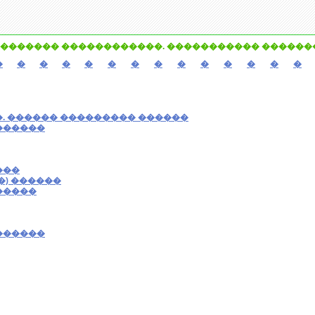
������� ������������. ����������� �������
�
�
�
�
�
�
�
�
�
�
�
�
�
�
. ������ ��������� ������
������
���
�) ������
�����
������