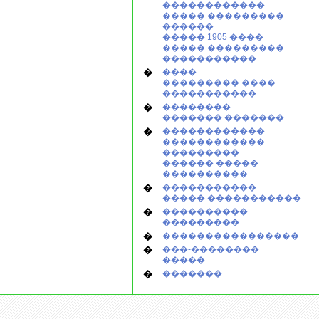
������������
����� ���������
������
����� 1905 ����
����� ���������
�����������
�
����
��������� ����
�����������
�
��������
������� �������
�
������������
������������
���������
������ �����
����������
�
�����������
����� �����������
�
����������
���������
�
����������������
�
���-��������
�����
�
�������