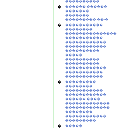
����������
�
������ ������
�������
�������
��������� ��-�
�
�����������
��������
���������������
�����������
������������
������������
����������
�����
����������
����������
������������
�����������
�����������
�
���������
��������
�����������
������������
������ ����
�������������
�������������
��������
������������
���������
�
�����