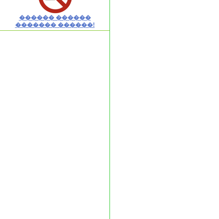
������ ������
������� ������!