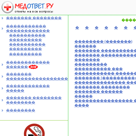
������� ��������
����
�����������
�
�
�
�
�
�
������������
����������
���������
�������� (�������)
����������
������
���������
������� ����������
���������
������� ���������
�������
������������
���������
������
���������� ���
����������� �����
�������
������� (���������
�����������������
�������������� ��
������������
������� ��������
�����
������� ������
�����
������� ��������
���������������� 
��������
����
��������