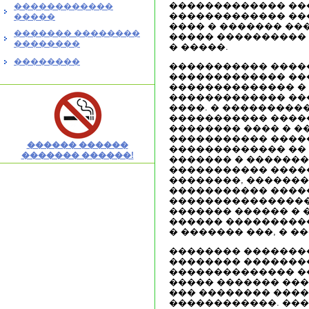
������������� ��
������������
������������� ��
�����
���� � ������� ��
������� ��������
����� ���������� 
��������
� �����.
��������
����������� ����
������������� ��
�������������� � �
������������� ���
����. � ���������
����������� ����
�������� ���� � �
����������� ����
������ ������
������������� �� 
������� ������!
������� � �������
����������� ����
��������, �������
����������� �����
���������������
������� ������ � 
������ ����������
� ������� ���, � �
�������� �������
�������� ��������
�������������� ��
����� ������� ����
��� �������� ����
������������. ��