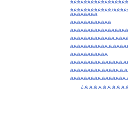
������������������
������������ (����
��������
������������
����������������
������������� ���
����������� � ����
�����������
��������� ������ �
��������� ����� � 
��������� �������-
A
�
�
�
�
�
�
�
�
�