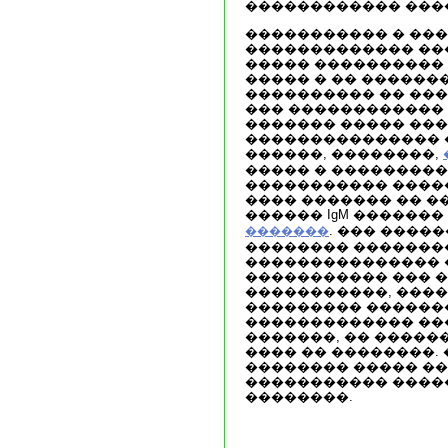
������������ ���
����������� � ��
������������� ��
����� ���������� 
����� � �� ������
���������� �� ��
��� ������������ 
������� ����� ��
��������������� 
������, ��������,
����� � ���������
����������� �����
���� ������� �� �
������ IgM �������
. ��� ����
�������
�������� �������
��������������� 
����������� ��� �
�����������, ����
��������� ������
������������� �
�������, �� �����
���� �� ��������.
�������� ����� �
����������� ����
��������.