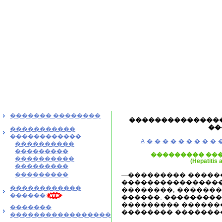
������� ��������
���������������
��
�����������
������������
A
�
�
�
�
�
�
�
�
�
����������
���������
��������� ���
����������
(Hepatitis a
���������
���������
—��������� ������ 
���������������
������������
��������, �������
������
������, ���������
��������� ������
�������
�������� �������
�����������������